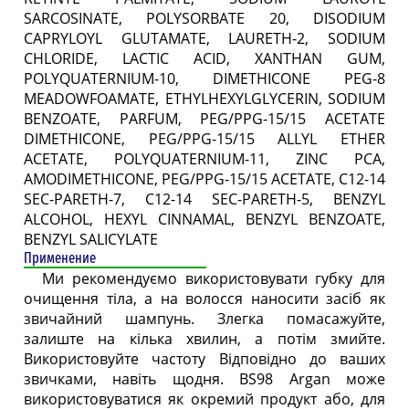
SARCOSINATE, POLYSORBATE 20, DISODIUM
CAPRYLOYL GLUTAMATE, LAURETH-2, SODIUM
CHLORIDE, LACTIC ACID, XANTHAN GUM,
POLYQUATERNIUM-10, DIMETHICONE PEG-8
MEADOWFOAMATE, ETHYLHEXYLGLYCERIN, SODIUM
BENZOATE, PARFUM, PEG/PPG-15/15 ACETATE
DIMETHICONE, PEG/PPG-15/15 ALLYL ETHER
ACETATE, POLYQUATERNIUM-11, ZINC PCA,
AMODIMETHICONE, PEG/PPG-15/15 ACETATE, C12-14
SEC-PARETH-7, C12-14 SEC-PARETH-5, BENZYL
ALCOHOL, HEXYL CINNAMAL, BENZYL BENZOATE,
BENZYL SALICYLATE
Применение
Ми рекомендуємо використовувати губку для
очищення тіла, а на волосся наносити засіб як
звичайний шампунь. Злегка помасажуйте,
залиште на кілька хвилин, а потім змийте.
Використовуйте частоту Відповідно до ваших
звичками, навіть щодня. BS98 Argan може
використовуватися як окремий продукт або, для