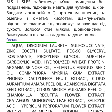
SLS і SLES забезпечує м’яке очищення без
подразнень, підходить навіть для чутливої шкіри.
Завдяки аргановій олії, протеїнам пшениці та
омега-6 і омега-9 кислотам, шампунь-гель
відновлює еластичність, зволожує та захищає від
сухості. Волосся стає м’яким, шовковистим і
блискучим, а шкіра — гладкою та доглянутою.
Состав
AQUA, DISODIUM LAURETH SULFOSUCCINATE,
ZINC COCETH SULFATE, PEG-90 GLYCERYL
ISOSTEARATE, PROPYLENE GLYCOL, LAURETH-6
CARBOXYLIC ACID, HYDROLYZED WHEAT PROTEIN,
ARGANIA SPINOSA OIL, HELIANTUS ANNUUS SEED
OIL, COMMIPHORA MYRRHA GUM EXTRACT,
PHOENIX DACTYLIFERA FRUIT EXTRACT, CITRUS
AURANTIUM AMARA PEEL OIL, ADANSONIA DIGITATA
SEED EXTRACT, CITRUS MEDICA VULGARIS PEEL OIL,
CHAMOMILLA RECUTITA FLOWER EXTRACT,
CRATAEGUS MONOGYNA LEAF EXTRACT, SALICYLIC
ACID, HYPERICUM PERFORATUM FLOWER EXTRACT,
RETINYL PALMITATE, SODIUM LAUROYL