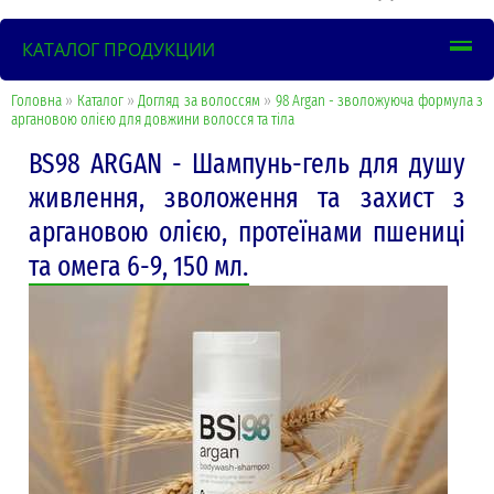
КАТАЛОГ ПРОДУКЦИИ
Головна
»
Каталог
»
Догляд за волоссям
»
98 Argan - зволожуюча формула з
аргановою олією для довжини волосся та тіла
BS98 ARGAN - Шампунь-гель для душу
живлення, зволоження та захист з
аргановою олією, протеїнами пшениці
та омега 6-9, 150 мл.