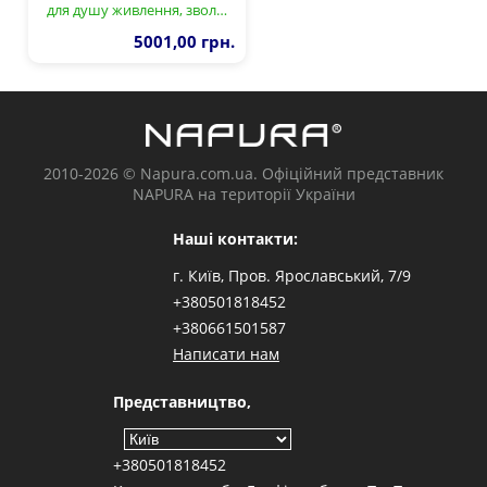
для душу живлення, звол…
5001,00 грн.
2010-2026 © Napura.com.ua. Офіційний представник
NAPURA на території України
Наші контакти:
г. Київ, Пров. Ярославський, 7/9
+380501818452
+380661501587
Написати нам
Представництво,
+380501818452