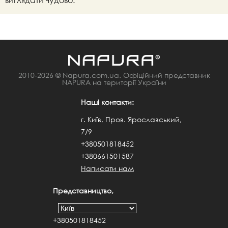
2010-2026 © Napura.com.ua. Офіційний представник
NAPURA на території України
Наші контакти:
г. Київ, Пров. Ярославський,
7/9
+380501818452
+380661501587
Написати нам
Представництво,
+380501818452