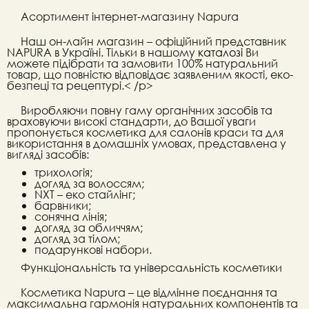
Асортимент інтернет-магазину Napura
Наш он-лайн магазин – офіційний представник
NAPURA в Україні. Тільки в нашому
каталозі
Ви
можете підібрати та замовити 100% натуральний
товар, що повністю відповідає заявленим якості, еко-
безпеці та рецептурі.< /p>
Виробляючи повну гаму органічних засобів та
враховуючи високі стандарти, до Вашої уваги
пропонується косметика для салонів краси та для
використання в домашніх умовах, представлена у
вигляді засобів:
трихологія;
догляд за волоссям;
NXT – еко стайлінг;
барвники;
сонячна лінія;
догляд за обличчям;
догляд за тілом;
подарункові набори.
Функціональність та універсальність косметики
Косметика Napura – це відмінне поєднання та
максимальна гармонія натуральних компонентів та