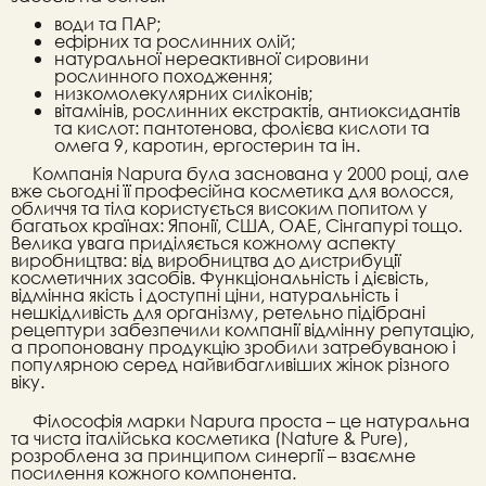
води та ПАР;
ефірних та рослинних олій;
натуральної нереактивної сировини
рослинного походження;
низкомолекулярних силіконів;
вітамінів, рослинних екстрактів, антиоксидантів
та кислот: пантотенова, фолієва кислоти та
омега 9, каротин, ергостерин та ін.
Компанія Napura була заснована у 2000 році, але
вже сьогодні її професійна косметика для волосся,
обличчя та тіла користується високим попитом у
багатьох країнах: Японії, США, ОАЕ, Сінгапурі тощо.
Велика увага приділяється кожному аспекту
виробництва: від виробництва до дистрибуції
косметичних засобів. Функціональність і дієвість,
відмінна якість і доступні ціни, натуральність і
нешкідливість для організму, ретельно підібрані
рецептури забезпечили компанії відмінну репутацію,
а пропоновану продукцію зробили затребуваною і
популярною серед найвибагливіших жінок різного
віку.
Філософія марки Napura проста – це натуральна
та чиста італійська косметика (Nature & Pure),
розроблена за принципом синергії – взаємне
посилення кожного компонента.