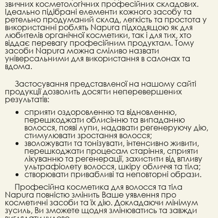
звичних косметологічних професійних складових.
Ідеально підібрані елементи кожного засобу та
ретельно продуманий склад, легкість та простота у
використанні роблять Napura підходящою як для
любителів органічної косметики, так і для тих, хто
віддає перевагу професійним продуктам. Тому
засоби Napura можна сміливо назвати
універсальними для використання в салонах та
вдома.
Застосування представленої на нашому сайті
продукції дозволить досягти неперевершених
результатів:
сприяти оздоровленню та відновленню,
перешкоджати облисінню та випаданню
волосся, появі лупи, надавати регенеруючу дію,
стимулювати зростання волосся;
зволожувати та тонізувати, інтенсивно живити,
перешкоджати процесам старіння, сприяти
лікуванню та регенерації, захистити від впливу
ультрафіолету волосся, шкіру обличчя та тіла;
створювати привабливі та неповторні образи.
Професійна косметика для волосся та тіла
Napura повністю змінить Ваше уявлення про
косметичні засоби та їх дію. Докладаючи мінімум
зусиль, Ви зможете щодня змінюватись та завжди
виглядати чудово.