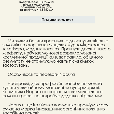
Sweet Bubble — інтимна
пінка з календули,
ромашки, олії коноплі
та інуліну, pH 4,5 150 мл
Подивитись все
Ми звикли бачити красивих та доглянутих жінок та
чоловіків на сторінках глянцевих журналів, екранах
телевізора, модних показах. Прагнучи досягти такого
ж ефекту, набуваємо нової розрекламованої
косметичної продукції, але, як правило, обіцяного
результату не отримуємо навіть після кількох
застосувань.
Особливості та переваги Napura
Насправді, дієві професійні засоби не можна
купити у звичайному магазині чи супермаркеті.
Косметика Napura поширюється виключно через
салони краси і не потребує додаткової реклами.
Napura – це італійська косметика преміум класу,
сучасна марка інноваційних органічних поживних
засобів на основі: