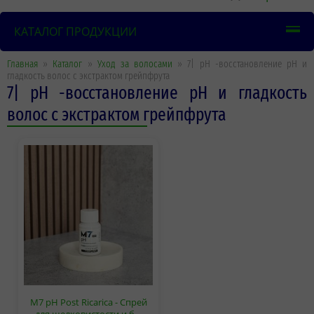
КАТАЛОГ ПРОДУКЦИИ
Главная
»
Каталог
»
Уход за волосами
» 7| pH -восстановление pH и
гладкость волос с экстрактом грейпфрута
7| pH -восстановление pH и гладкость
волос с экстрактом грейпфрута
M7 pH Post Ricarica - Спрей
для шелковистости и б…