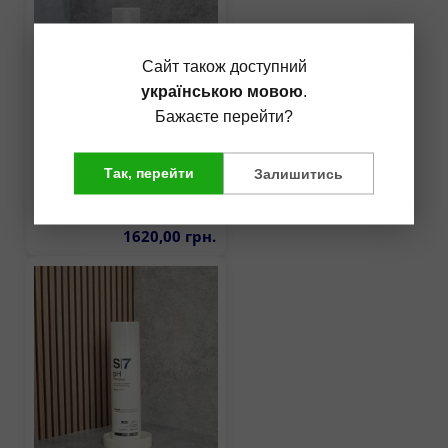
Сайт також доступний
українською мовою
.
Бажаєте перейти?
Так, перейти
Залишитись
R7 pH Reflex - сыворотка с
гиалуроновой кислотой …
1620,00 грн.