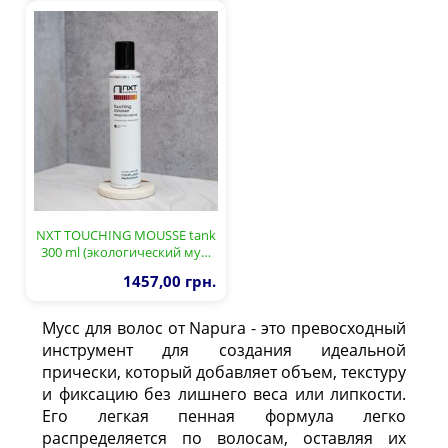
NXT TOUCHING MOUSSE tank
300 ml (экологический му…
Сайт також доступний
1457,00 грн.
українською мовою
.
Бажаєте перейти?
Мусс для волос от Napura - это превосходный
инструмент для создания идеальной
прически, который добавляет объем, текстуру
Так, перейти
Залишитись
и фиксацию без лишнего веса или липкости.
Его легкая пенная формула легко
распределяется по волосам, оставляя их