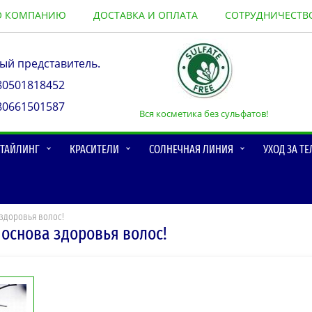
О КОМПАНИЮ
ДОСТАВКА И ОПЛАТА
СОТРУДНИЧЕСТВ
й представитель.
80501818452
80661501587
Вся косметика без сульфатов!
 СТАЙЛИНГ
КРАСИТЕЛИ
СОЛНЕЧНАЯ ЛИНИЯ
УХОД ЗА Т
здоровья волос!
основа здоровья волос!