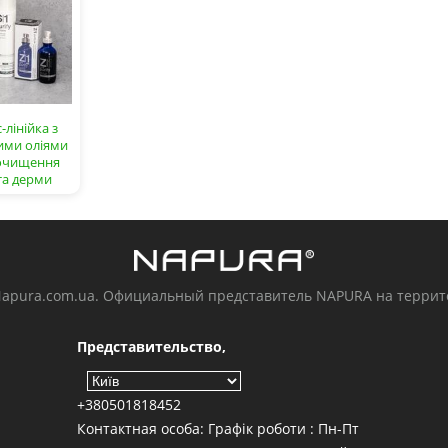
с-лінійка з
ими оліями
 очищення
та дерми
Napura.com.ua. Официальный представитель NAPURA на терри
Представительство,
+380501818452
Контактная особа: Графік роботи : Пн-Пт