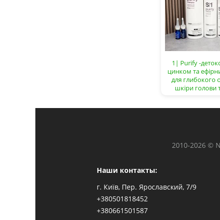
1| Purify -деток
цинком та ефірн
для глибокого
шкіри голови 
2010-2026 © 
Наши контакты:
г. Київ, Пер. Ярославский, 7/9
+380501818452
+380661501587