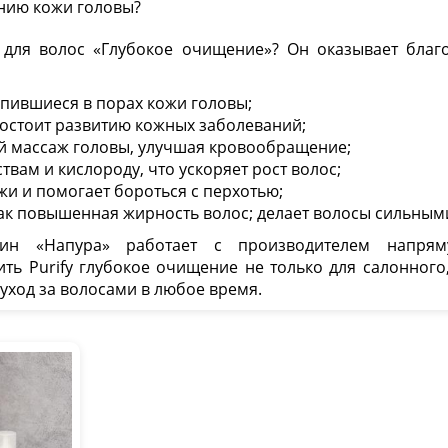
нию кожи головы?
українською мовою
.
Бажаєте перейти?
для волос «Глубокое очищение»? Он оказывает благо
Так, перейти
Залишитись
опившиеся в порах кожи головы;
востоит развитию кожных заболеваний;
й массаж головы, улучшая кровообращение;
твам и кислороду, что ускоряет рост волос;
жи и помогает бороться с перхотью;
как повышенная жирность волос;
делает волосы сильным
газин «Напура» работает с производителем напр
ть Purify глубокое очищение не только для салонного
уход за волосами в любое время.