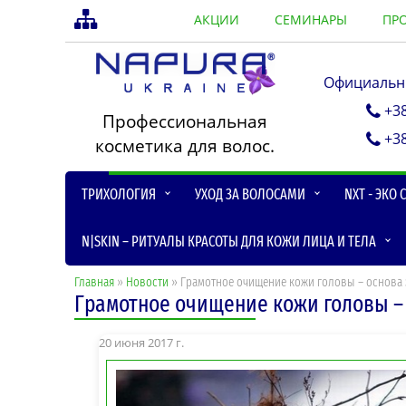
АКЦИИ
СЕМИНАРЫ
ПР
Официальны
+3
Профессиональная
+3
косметика для волос.
ТРИХОЛОГИЯ
УХОД ЗА ВОЛОСАМИ
NXT - ЭКО
N|SKIN – РИТУАЛЫ КРАСОТЫ ДЛЯ КОЖИ ЛИЦА И ТЕЛА
Главная
»
Новости
» Грамотное очищение кожи головы – основа 
Грамотное очищение кожи головы – 
20 июня 2017 г.