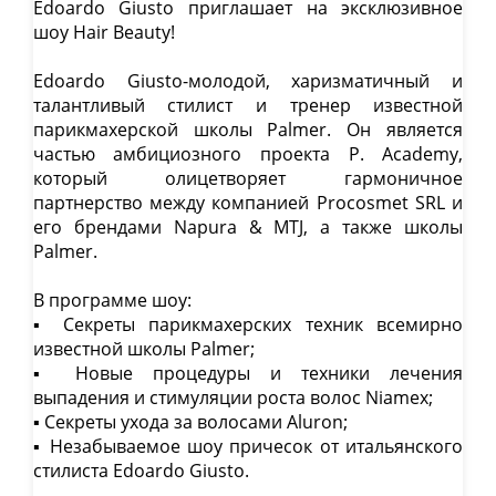
Edoardo Giusto приглашает на эксклюзивное
шоу Hair Beauty!
Edoardo Giusto-молодой, харизматичный и
талантливый стилист и тренер известной
парикмахерской школы Palmer. Он является
частью амбициозного проекта P. Academy,
который олицетворяет гармоничное
партнерство между компанией Procosmet SRL и
его брендами Napura & MTJ, а также школы
Palmer.
В программе шоу:
Сайт також доступний
▪️ Секреты парикмахерских техник всемирно
українською мовою
.
известной школы Palmer;
Бажаєте перейти?
▪️ Новые процедуры и техники лечения
выпадения и стимуляции роста волос Niamex;
▪️ Секреты ухода за волосами Aluron;
Так, перейти
Залишитись
▪️ Незабываемое шоу причесок от итальянского
стилиста Edoardo Giusto.