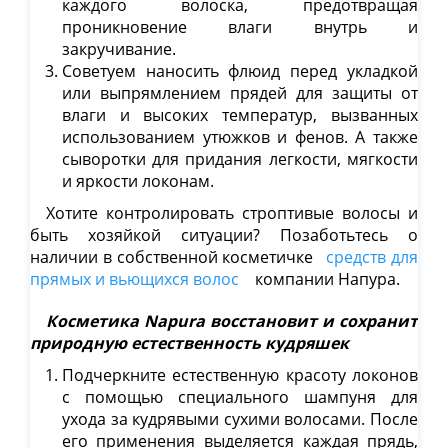
каждого волоска, предотвращая
проникновение влаги внутрь и
Сайт також доступний
закручивание.
українською мовою
.
Советуем наносить флюид перед укладкой
Бажаєте перейти?
или выпрямлением прядей для защиты от
влаги и высоких температур, вызванных
использованием утюжков и фенов. А также
Так, перейти
Залишитись
сыворотки для придания легкости, мягкости
и яркости локонам.
Хотите контролировать строптивые волосы и
быть хозяйкой ситуации? Позаботьтесь о
наличии в собственной косметичке
средств для
прямых и вьющихся волос
компании Напура.
Косметика
Napura
восстановит и сохранит
природную естественность кудряшек
Подчеркните естественную красоту локонов
с помощью специального шампуня для
ухода за кудрявыми сухими волосами. После
его применения выделяется каждая прядь,