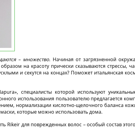
даются – множество
. Начиная от загрязненной окруж
образом на красоту прически сказываются стрессы, ча
тусклыми и секутся на концах? Поможет итальянская кос
Napura», специалисты которой используют уникальн
лонного использования пользователю предлагается комп
ением, нормализации кислотно-щелочного баланса кож
 маски, которые можно использовать дома.
ь Rikeir для поврежденных волос – особый состав этог