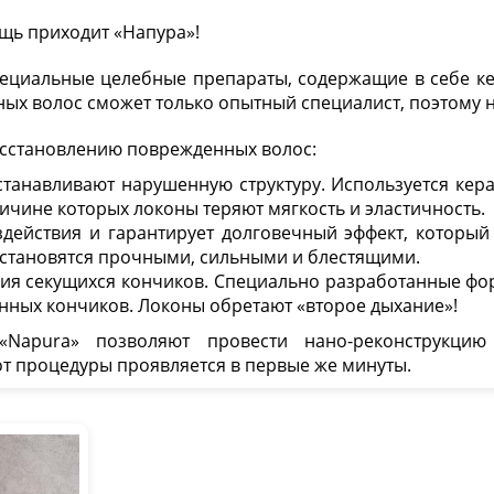
Сайт також доступний
щь приходит «Напура»!
українською мовою
.
Бажаєте перейти?
ециальные целебные препараты, содержащие в себе ке
ых волос сможет только опытный специалист, поэтому н
Так, перейти
Залишитись
сстановлению поврежденных волос:
танавливают нарушенную структуру. Используется кер
ичине которых локоны теряют мягкость и эластичность.
здействия и гарантирует долговечный эффект, которы
становятся прочными, сильными и блестящими.
ия секущихся кончиков. Специально разработанные фо
нных кончиков. Локоны обретают «второе дыхание»!
«Napura» позволяют провести нано-реконструкци
т процедуры проявляется в первые же минуты.