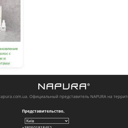
тановление
олос с
м и
отами
Napura.com.ua. Официальный представитель NAPURA на терри
Представительство,
+380501818452