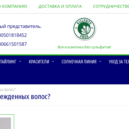
О КОМПАНИЮ
ДОСТАВКА И ОПЛАТА
СОТРУДНИЧЕСТВ
й представитель.
80501818452
80661501587
Вся косметика без сульфатов!
 СТАЙЛИНГ
КРАСИТЕЛИ
СОЛНЕЧНАЯ ЛИНИЯ
УХОД ЗА Т
ых волос?
режденных волос?