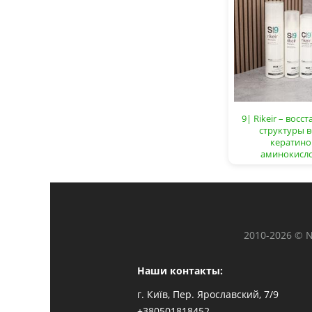
9| Rikeir – восс
структуры в
кератино
аминокисл
2010-2026 © 
Наши контакты:
г. Київ, Пер. Ярославский, 7/9
+380501818452