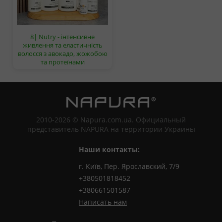
8| Nutry - інтенсивне
живлення та еластичність
волосся з авокадо, жожобою
та протеїнами
2010-2026 © Napura.com.ua. Официальный
представитель NAPURA на территории Украины
Наши контакты:
г. Київ, Пер. Ярославский, 7/9
+380501818452
+380661501587
Написать нам