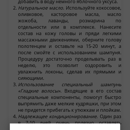
добавить в воду немного яблочного уксуса.
Натуральное масло
. Используйте кокосовое,
оливковое, касторовое масла, масло
жожоба, лаванды, розмарина по
отдельности или в комплексе. Нанесите
состав на кожу головы и пряди легкими
массажными движениями, оберните голову
полотенцем и оставьте на 15-20 минут, а
после смойте с использованием шампуня.
Процедуру достаточно проделывать раз в
неделю, это позволит оздоровить и
увлажнить локоны, сделав их прямыми и
сияющими.
Использование специальный шампунь
«Гладкие волосы»
. Входящие в его состав
специальные компоненты, помогут быстро
выпрямить даже мелкие кудряшки, при этом
не придется прибегать к утюжкам и плойкам.
Надлежащее кондиционирование
. Один раз
в 7-10 дней очень полезно оставлять
немного кондиционера на шевелюре,