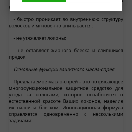
- для обеспечения надежной защиты от солнца
на целый день достаточно одного нанесения;
- быстро проникает во внутреннюю структуру
волосков и мгновенно впитывается;
- не утяжеляет локоны;
- не оставляет жирного блеска и слипшихся
прядок.
Основные функции защитного масла-спрея
Предлагаемое масло-спрей – это потрясающее
многофункциональное защитное средство для
ухода за волосами, которое позаботится о
естественной красоте Ваших локонов, наделив
их силой и блеском. Инновационная формула
справляется одновременно с несколькими
задачами: