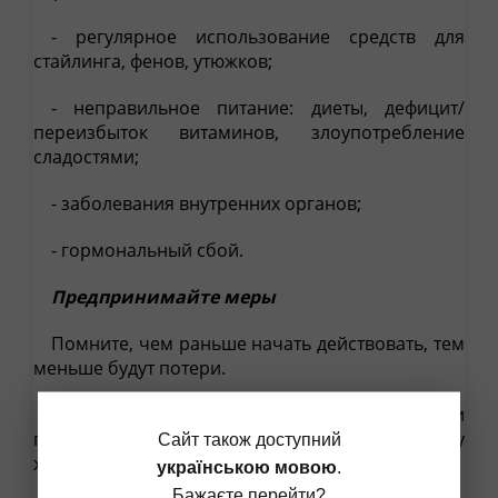
- регулярное использование средств для
стайлинга, фенов, утюжков;
- неправильное питание: диеты, дефицит/
переизбыток витаминов, злоупотребление
сладостями;
- заболевания внутренних органов;
- гормональный сбой.
Предпринимайте меры
Помните, чем раньше начать действовать, тем
меньше будут потери.
Если алопеция вызвана двумя последними
пунктами, то для устранения залысин на висках у
Сайт також доступний
женщин лечение назначит только специалист.
українською мовою
.
Бажаєте перейти?