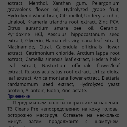
extract, Menthol, Xanthan gum, Pelargonium
graveolens flower oil, Hydrolyzed grape fruit,
Hydrolyzed wheat bran, Citronellol, Undecyl alcohol,
Linalool, Krameria triandra root extract, Zinc PCA,
Citrus aurantium amara peel oil, Geraniol,
Pyridoxine HCl, Aesculus hippocastanum seed
extract, Glycerin, Hamamelis virginiana leaf extract,
Niacinamide, Citral, Calendula officinalis flower
extract, Cetrimonium chloride, Arctium lappa root
extract, Camellia sinensis leaf extract, Hedera helix
leaf extract, Nasturtium officinale flower/leaf
extract, Ruscus aculeatus root extract, Urtica dioica
leaf extract, Arnica montana flower extract, Elettaria
cardamomum seed extract, Hydrolyzed yeast
protein, Allantoin, Biotin, Zinc lactate.
Применение
Перед мытьем волосы встряхните и нанесите
T3 Cleans Pre непосредственно на кожу головы,
осторожно массируя. Оставьте на несколько
минут, затем продолжайте с шампунем.