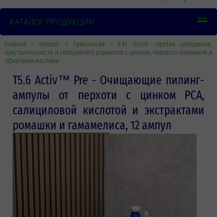
КАТАЛОГ ПРОДУКЦИИ
Главная
»
Каталог
»
Трихология
»
5.6| Active –против шелушения,
чувствительности и себорейного дерматита с цинком, пироктон оламином и
эфирными маслами
T5.6 Activ™ Pre - Очищающие пилинг-
ампулы от перхоти с цинком PCA,
салициловой кислотой и экстрактами
ромашки и гамамелиса, 12 ампул