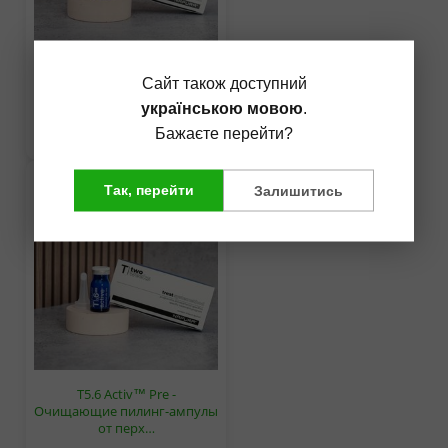
T5.6 Activ™ Post -
Сайт також доступний
Нормализующие ампулы
українською мовою
.
против пе…
Бажаєте перейти?
1656,00 грн.
Так, перейти
Залишитись
T5.6 Activ™ Pre -
Очищающие пилинг-ампулы
от перх…