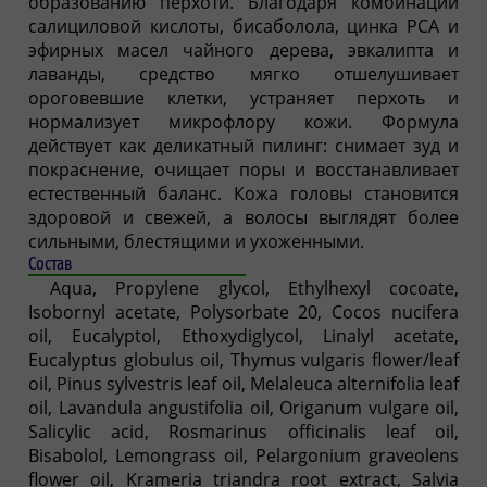
образованию перхоти. Благодаря комбинации
салициловой кислоты, бисаболола, цинка PCA и
эфирных масел чайного дерева, эвкалипта и
лаванды, средство мягко отшелушивает
ороговевшие клетки, устраняет перхоть и
нормализует микрофлору кожи. Формула
действует как деликатный пилинг: снимает зуд и
покраснение, очищает поры и восстанавливает
естественный баланс. Кожа головы становится
здоровой и свежей, а волосы выглядят более
сильными, блестящими и ухоженными.
Состав
Aqua, Propylene glycol, Ethylhexyl cocoate,
Isobornyl acetate, Polysorbate 20, Cocos nucifera
oil, Eucalyptol, Ethoxydiglycol, Linalyl acetate,
Eucalyptus globulus oil, Thymus vulgaris flower/leaf
oil, Pinus sylvestris leaf oil, Melaleuca alternifolia leaf
oil, Lavandula angustifolia oil, Origanum vulgare oil,
Salicylic acid, Rosmarinus officinalis leaf oil,
Bisabolol, Lemongrass oil, Pelargonium graveolens
flower oil, Krameria triandra root extract, Salvia