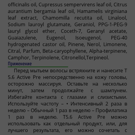
officinalis oil, Cupressus sempervirens leaf oil, Citrus
aurantium bergamia leaf oil, Hamamelis virginiana
leaf extract, Chamomilla recutita oil, Linalool,
Sodium lauroyl glutamate, Geraniol, PPG-1-PEG-9
lauryl glycol ether, Coceth-7, Geranyl acetate,
Guaiazulene, Eugenol, Isoeugenol, PEG-40
hydrogenated castor oil, Pinene, Nerol, Limonene,
Citral, Parfum, Beta-caryophyllene, Alpha-terpinene,
Camphor, Terpinolene, Citronellol,Terpineol.
Применение
Перед мытьем волосы встряхните и нанесите T
5.6 Active Pre непосредственно на кожу головы,
осторожно массируя. Оставьте на несколько
минут, затем продолжайте с шампунем.
Избегайте контакта с глазами и слизистыми.
Используйте частоту – • Интенсивный 2 раза в
неделю – Обычный 1 раз в неделю – Профилатика
1 раз в неделю. T5.6 Active Pre можно
использовать как отдельный продукт, или, для
лучшего результата, его можно сочетать с