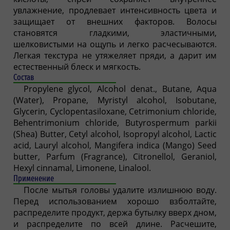
увлажнение, продлевает интенсивность цвета и
защищает от внешних факторов. Волосы
становятся гладкими, эластичными,
шелковистыми на ощупь и легко расчесываются.
Легкая текстура не утяжеляет пряди, а дарит им
естественный блеск и мягкость.
Состав
Propylene glycol, Alcohol denat., Butane, Aqua
(Water), Propane, Myristyl alcohol, Isobutane,
Glycerin, Cyclopentasiloxane, Cetrimonium chloride,
Behentrimonium chloride, Butyrospermum parkii
(Shea) Butter, Cetyl alcohol, Isopropyl alcohol, Lactic
acid, Lauryl alcohol, Mangifera indica (Mango) Seed
butter, Parfum (Fragrance), Citronellol, Geraniol,
Hexyl cinnamal, Limonene, Linalool.
Применение
После мытья головы удалите излишнюю воду.
Перед использованием хорошо взболтайте,
распределите продукт, держа бутылку вверх дном,
и распределите по всей длине. Расчешите,