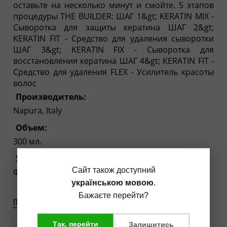
оставьте на несколько минут и смойте. 5 этапов
процедуры THE BUILDER: ШАГ 1&gt; KERATIN MIX -
Сыворотка для защиты кератина ШАГ 2&gt;
KERATIN FIT - Средство для удаления сыворотки
ШАГ 3&gt; KERATIN FIX - Сыворотка для
восстановления кератина ШАГ 4&gt; KERATIN FIT -
Средство для удаления FLEX - Усилитель красоты
волос
Производитель:
Napura, Italy
Объем:
300 мл.
Упаковка:
Сайт також доступний
Флакон
українською мовою
.
Бажаєте перейти?
Похожие товары
Так, перейти
Залишитись