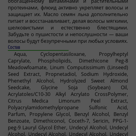
обогащенному витаминами и растительными
протеинами, флюид активно укрепляет волосы и
защищает их. Масло семян льна дополнительно
питает и восстанавливает, делая волосы мягкими,
шелковистыми и естественно блестящими.
Забудьте о пушистости и непослушности — ваши
волосы будут безупречными при любых условиях.
Состав
Aqua, Cyclopentasiloxane, Propylheptyl
Caprylate, Phospholipids, Dimethicone Peg-8
Meadowfoamate, Linum Computissimum (Linseed)
Seed Extract, Propnetadiol, Sodium Hydroxide,
Phenethyl Alcohol, Hydrolyzed Sweet Almond
Seedcake, Glycine Soja (Soybean) Oil,
Acrylatoles/C10-30 Alkyl Acrylato CrossPolymer,
Citrus Medica Limonum Peel Extract,
Polyacrylamidomethylpropane Sulfonic Acid,
Parfum, Propylene Glycol, Benzyl Alcohol, Benzyl
Benzoate, Dimethiconol, Coceth-7, Sericin, PPG-1-
peg-9 Lauryl Glycol Ether, Undecyl Alcohol, Undecyl
Alcohol, Undecyl Alcohol, Undecyl Alcohol, Undecyl