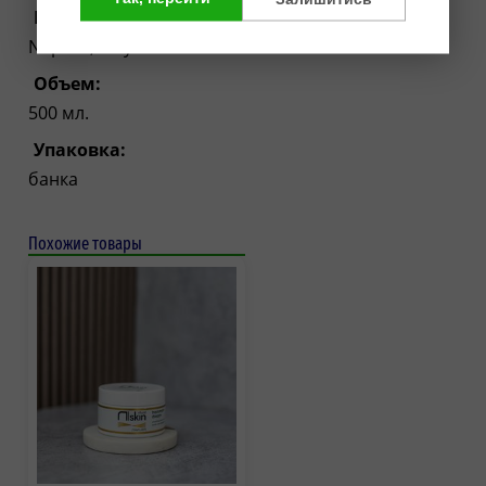
Производитель:
Napura, Italy
Объем:
500 мл.
Упаковка:
банка
Похожие товары