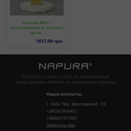
Hammam Bliss —
питательное масло для тела с
арган…
1617,00 грн.
2010-2026 © Napura.com.ua. Официальный
представитель NAPURA на территории Украины
Наши контакты:
г. Київ, Пер. Ярославский, 7/9
+380501818452
+380661501587
Написать нам