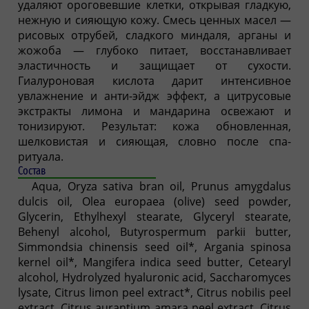
удаляют ороговевшие клетки, открывая гладкую,
нежную и сияющую кожу. Смесь ценных масел —
рисовых отрубей, сладкого миндаля, арганы и
жожоба — глубоко питает, восстанавливает
эластичность и защищает от сухости.
Гиалуроновая кислота дарит интенсивное
увлажнение и анти-эйдж эффект, а цитрусовые
экстракты лимона и мандарина освежают и
тонизируют. Результат: кожа обновленная,
шелковистая и сияющая, словно после спа-
ритуала.
Состав
Aqua, Oryza sativa bran oil, Prunus amygdalus
dulcis oil, Olea europaea (olive) seed powder,
Glycerin, Ethylhexyl stearate, Glyceryl stearate,
Behenyl alcohol, Butyrospermum parkii butter,
Simmondsia chinensis seed oil*, Argania spinosa
kernel oil*, Mangifera indica seed butter, Cetearyl
alcohol, Hydrolyzed hyaluronic acid, Saccharomyces
lysate, Citrus limon peel extract*, Citrus nobilis peel
extract, Citrus aurantium amara peel extract, Citrus