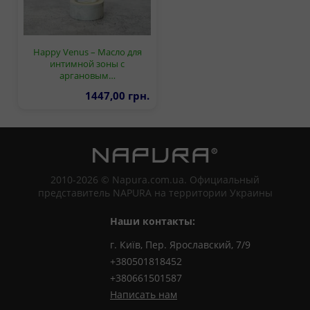
Happy Venus – Масло для
интимной зоны с
аргановым…
1447,00 грн.
2010-2026 © Napura.com.ua. Официальный
представитель NAPURA на территории Украины
Наши контакты:
г. Київ, Пер. Ярославский, 7/9
+380501818452
+380661501587
Написать нам