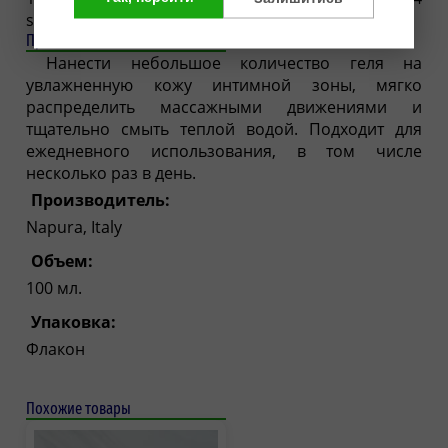
sec-pareth-5.
Применение
Нанести небольшое количество геля на
увлажненную кожу интимной зоны, мягко
распределить массажными движениями и
тщательно смыть теплой водой. Подходит для
ежедневного использования, в том числе
несколько раз в день.
Производитель:
Napura, Italy
Объем:
100 мл.
Упаковка:
Флакон
Похожие товары