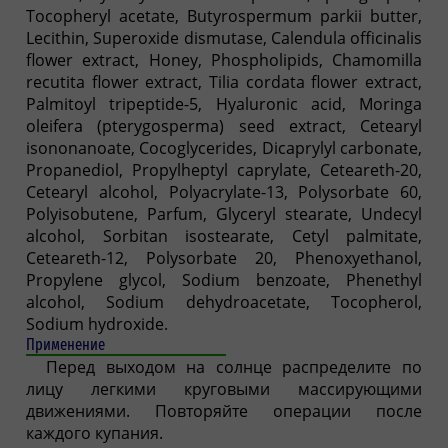
Tocopheryl acetate, Butyrospermum parkii butter,
Lecithin, Superoxide dismutase, Calendula officinalis
flower extract, Honey, Phospholipids, Chamomilla
recutita flower extract, Tilia cordata flower extract,
Palmitoyl tripeptide-5, Hyaluronic acid, Moringa
oleifera (pterygosperma) seed extract, Cetearyl
isononanoate, Cocoglycerides, Dicaprylyl carbonate,
Propanediol, Propylheptyl caprylate, Ceteareth-20,
Cetearyl alcohol, Polyacrylate-13, Polysorbate 60,
Polyisobutene, Parfum, Glyceryl stearate, Undecyl
alcohol, Sorbitan isostearate, Cetyl palmitate,
Ceteareth-12, Polysorbate 20, Phenoxyethanol,
Propylene glycol, Sodium benzoate, Phenethyl
alcohol, Sodium dehydroacetate, Tocopherol,
Sodium hydroxide.
Применение
Перед выходом на солнце распределите по
лицу легкими круговыми массирующими
движениями. Повторяйте операции после
каждого купания.