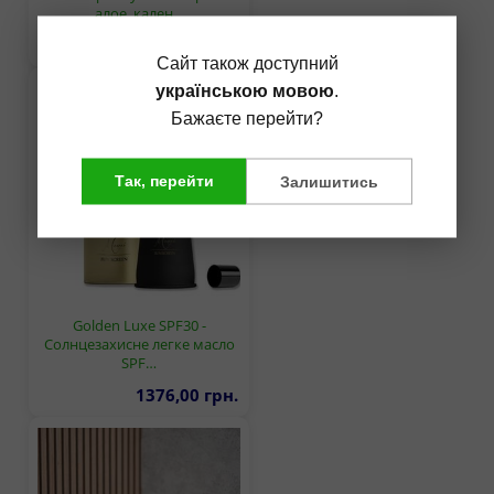
алое, кален…
1118,00 грн.
Сайт також доступний
українською мовою
.
Бажаєте перейти?
Так, перейти
Залишитись
Golden Luxe SPF30 -
Солнцезахисне легке масло
SPF…
1376,00 грн.