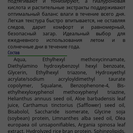
подтягивают и тонизируют, а гиалуроновая
кислота и растительные экстракты поддерживают
оптимальный баланс влаги в течение всего дня.
Легкая текстура быстро впитывается, не оставляя
следов, дарит комфорт и равномерный,
безопасный загар. Идеальный выбор для
ежедневного использования летом и в
солнечные дни в течение года.
Состав
Aqua, Ethylhexyl methoxycinnamate,
Diethylamino hydroxybenzoyl hexyl benzoate,
Glycerin, Ethylhexyl triazone, Hydroxyethyl
acrylate/sodium acryloyldimethyl taurate
copolymer, Squalane, Benzophenone-4, Bis-
ethylhexyloxyphenol methoxyphenyl triazine,
Helianthus annuus seed oil, Aloe barbadensis leaf
juice, Carthamus tinctorius (Safflower) seed oil,
Bisabolol, Saccharide isomerate, Glycine soja
(soybean) protein, Limnanthes alba seed oil, Olea
europaea oil unsaponifiables, Argania spinosa leaf
extract, Hydrolyzed rice bran protein, Sphingolipids,