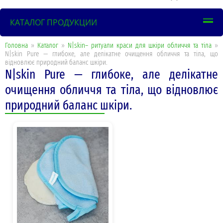
КАТАЛОГ ПРОДУКЦИИ
Головна
»
Каталог
»
N|skin– ритуали краси для шкіри обличчя та тіла
»
N|skin Pure — глибоке, але делікатне очищення обличчя та тіла, що
відновлює природний баланс шкіри.
N|skin Pure — глибоке, але делікатне
очищення обличчя та тіла, що відновлює
природний баланс шкіри.