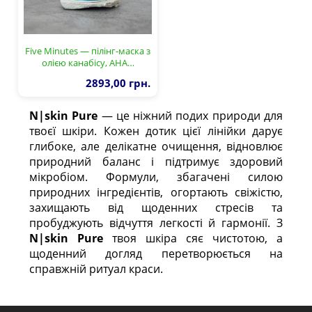
Five Minutes — пілінг-маска з
олією канабісу, AHA…
2893,00 грн.
N|skin Pure
— це ніжний подих природи для
твоєї шкіри. Кожен дотик цієї лінійки дарує
глибоке, але делікатне очищення, відновлює
природний баланс і підтримує здоровий
мікробіом. Формули, збагачені силою
природних інгредієнтів, огортають свіжістю,
захищають від щоденних стресів та
пробуджують відчуття легкості й гармонії. З
N|skin Pure
твоя шкіра сяє чистотою, а
щоденний догляд перетворюється на
справжній ритуал краси.