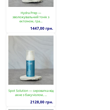
Hydra Prep —
зволожувальний тонік з
ектоїном, гра…
1447,00 грн.
Spot Solution — сироватка від
акне з бакучіолом, …
2128,00 грн.