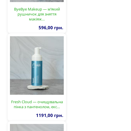
ByeBye Makeup — м’який
рушничок для зняття
макіяж…
596,00 грн.
Fresh Cloud — очищувальна
пінка з пантенолом, екс…
1191,00 грн.