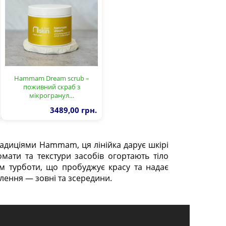
Hammam Dream scrub –
поживний скраб з
мікрогранул…
3489,00 грн.
радиціями Hammam, ця лінійка дарує шкірі
ати та текстури засобів огортають тіло
м турботи, що пробуджує красу та надає
лення — зовні та зсередини.