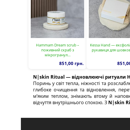
Hammam Dream scrub –
Kessa Hand — ексфолі
поживний скраб з
рукавиця для шовко
мікрогранул…
851,00 грн.
851,0
N|skin Ritual — відновлюючі ритуал
Поринь у світ тепла, ніжності та розслаб
глибоке очищення та відновлення, пере
м’яким теплом, знімають втому й напов
відчуття внутрішнього спокою. З
N|skin R