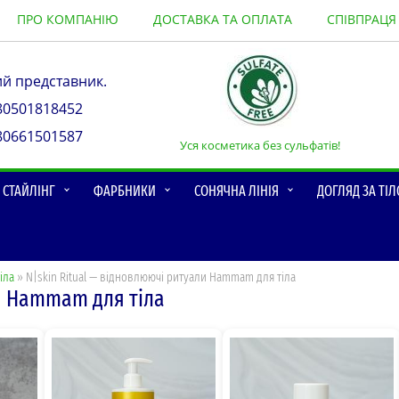
ПРО КОМПАНІЮ
ДОСТАВКА ТА ОПЛАТА
СПІВПРАЦЯ
ий представник.
80501818452
80661501587
Уся косметика без сульфатів!
О СТАЙЛІНГ
ФАРБНИКИ
СОНЯЧНА ЛІНІЯ
ДОГЛЯД ЗА ТІ
іла
» N|skin Ritual — відновлюючі ритуали Hammam для тіла
ли Hammam для тіла