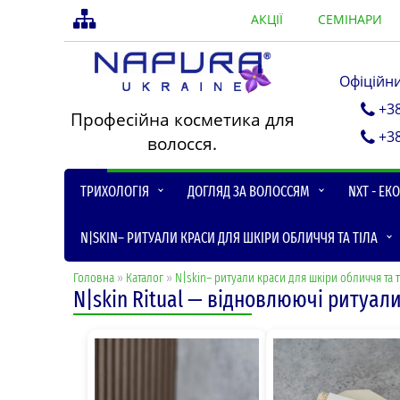
АКЦІЇ
СЕМІНАРИ
Офіційн
+3
Професійна косметика для
+3
волосся.
ТРИХОЛОГІЯ
ДОГЛЯД ЗА ВОЛОССЯМ
NXT - ЕК
N|SKIN– РИТУАЛИ КРАСИ ДЛЯ ШКІРИ ОБЛИЧЧЯ ТА ТІЛА
Головна
»
Каталог
»
N|skin– ритуали краси для шкіри обличчя та т
N|skin Ritual — відновлюючі ритуа