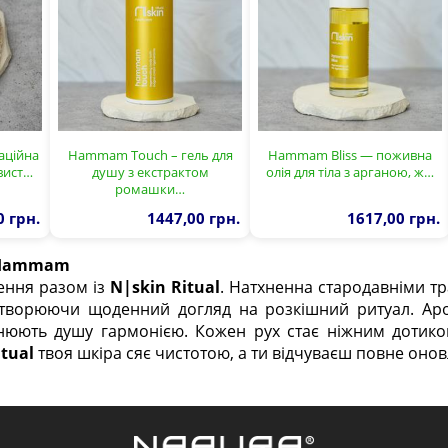
аційна
Hammam Touch – гель для
Hammam Bliss — поживна
вист…
душу з екстрактом
олія для тіла з арганою, ж…
ромашки…
0 грн.
1447,00 грн.
1617,00 грн.
и Hammam
лення разом із
N|skin Ritual
. Натхненна стародавніми т
творюючи щоденний догляд на розкішний ритуал. Аром
нюють душу гармонією. Кожен рух стає ніжним дотико
itual
твоя шкіра сяє чистотою, а ти відчуваєш повне онов