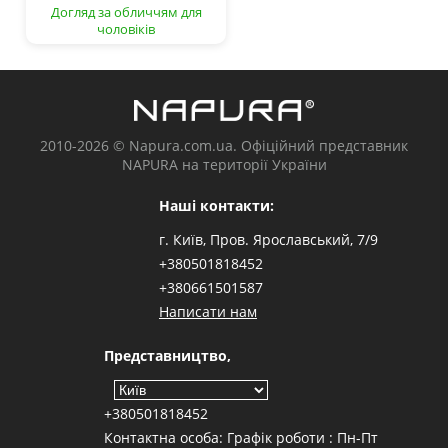
Догляд за обличчям для
чоловіків
2010-2026 © Napura.com.ua. Офіційний представник
NAPURA на території України
Наші контакти:
г. Київ, Пров. Ярославський, 7/9
+380501818452
+380661501587
Написати нам
Представництво,
+380501818452
Контактна особа: Графік роботи : Пн-Пт