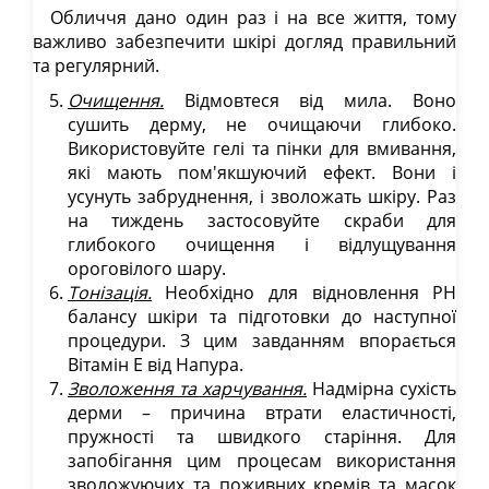
Обличчя дано один раз і на все життя, тому
важливо забезпечити шкірі догляд правильний
та регулярний.
Очищення.
Відмовтеся від мила. Воно
сушить дерму, не очищаючи глибоко.
Використовуйте гелі та пінки для вмивання,
які мають пом'якшуючий ефект. Вони і
усунуть забруднення, і зволожать шкіру. Раз
на тиждень застосовуйте скраби для
глибокого очищення і відлущування
ороговілого шару.
Тонізація.
Необхідно для відновлення PH
балансу шкіри та підготовки до наступної
процедури. З цим завданням впорається
Вітамін Е від Напура.
Зволоження та харчування.
Надмірна сухість
дерми – причина втрати еластичності,
пружності та швидкого старіння. Для
запобігання цим процесам використання
зволожуючих та поживних кремів та масок