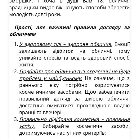
зморшки. І хоча в душі Вам 18, обличчя
зрадницьки видає вік. Існують способи зберегти
молодість довгі роки.
Прості, але важливі правила догляду за
обличчям
У здоровому тілі – здорове обличчя.
Емоції
залишають відбиток на обличчі, тому
уникайте стресів та ведіть здоровий спосіб
життя.
Подбайте про обличчя в сьогоденні і не буде
проблем у майбутньому.
Не означає, що з
раннього віку потрібно користуватися
косметичними засобами. Щоб забезпечити
правильний догляд за шкірою обличчя,
достатньо вмиватися прохолодною водою
вранці та ввечері.
Правильно підібрана косметика – половина
успіху.
Вибирайте косметичні засоби,
дотримуючись наступних критеріїв: