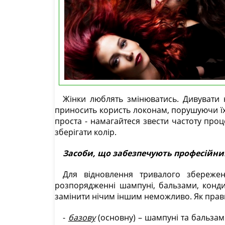
Жінки люблять змінюватись. Дивувати
приносить користь локонам, порушуючи їхн
проста - намагайтеся звести частоту про
зберігати колір.
Засоби, що забезпечують професійни
Для відновлення тривалого збережен
розпорядженні шампуні, бальзами, кондиц
замінити нічим іншим неможливо. Як прав
-
базову
(основну) – шампуні та бальзами