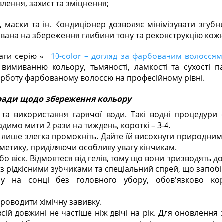
лення, захист та зміцнення;
 маски та ін. Кондиціонер дозволяє мінімізувати згубн
ямована на збереження глибини тону та реконструкцію кож
аги серію «
10-color – догляд за фарбованим волоссям
имиванню кольору, тьмяності, ламкості та сухості 
рботу фарбованому волоссю на професійному рівні.
ради щодо збереження кольору
и та використання гарячої води. Такі водні процеду
имо мити 2 рази на тиждень, короткі – 3-4.
 лише злегка промокніть. Дайте їй висохнути природни
сметику, приділяючи особливу увагу кінчикам.
бо віск. Відмовтеся від гелів, тому що вони призводять до
 з рідкісними зубчиками та спеціальний спрей, що запоб
у на сонці без головного убору, обов'язково кор
роводити хімічну завивку.
ій довжині не частіше ніж двічі на рік. Для оновлення 