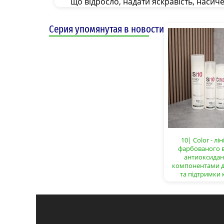
що відросло, надати яскравість, насич
Серия упомянутая в новости
10| Color - лі
фарбованого в
антиоксида
компонентами д
та підтримки