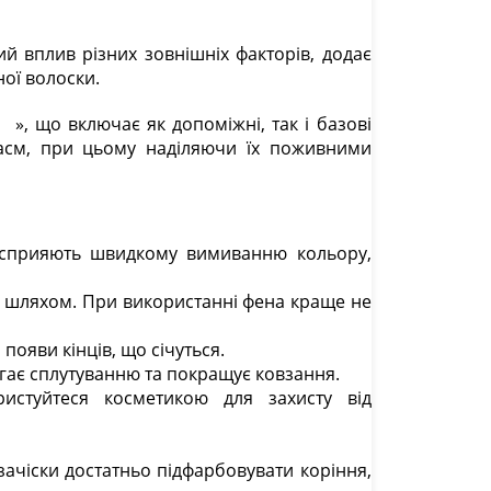
ий вплив різних зовнішніх факторів, додає
ної волоски.
», що включає як допоміжні, так і базові
пасм, при цьому наділяючи їх поживними
ри сприяють швидкому вимиванню кольору,
м шляхом. При використанні фена краще не
 появи кінців, що січуться.
ігає сплутуванню та покращує ковзання.
истуйтеся косметикою для захисту від
зачіски достатньо підфарбовувати коріння,