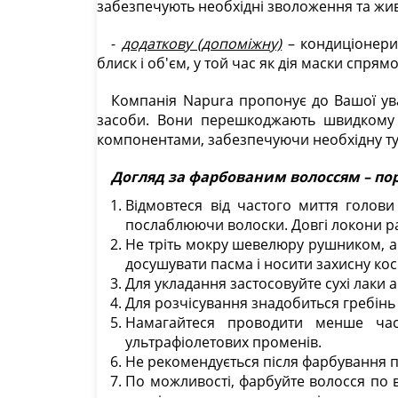
забезпечують необхідні зволоження та жив
-
додаткову (допоміжну)
– кондиціонери,
блиск і об'єм, у той час як дія маски спр
Компанія Napura пропонує до Вашої ув
засоби. Вони перешкоджають швидкому в
компонентами, забезпечуючи необхідну ту
Догляд за фарбованим волоссям – по
Відмовтеся від частого миття голов
послаблюючи волоски. Довгі локони рад
Не тріть мокру шевелюру рушником, а
досушувати пасма і носити захисну ко
Для укладання застосовуйте сухі лаки а
Для розчісування знадобиться гребінь
Намагайтеся проводити менше час
ультрафіолетових променів.
Не рекомендується після фарбування п
По можливості, фарбуйте волосся по вс