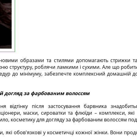
 новими образами та стилями допомагають стрижки та
ю структуру, роблячи ламкими і сухими. Але що робити,
цедур до мінімуму, забезпечте комплексний домашній 
й догляд за фарбованим волоссям
ня відтінку після застосування барвника знадобить
іонери, маски, сироватки та флюїди – комплекси, які в
ило, косметику для догляду за фарбованим волоссям под
, які обов'язкові у косметичці кожної жінки. Вони продо