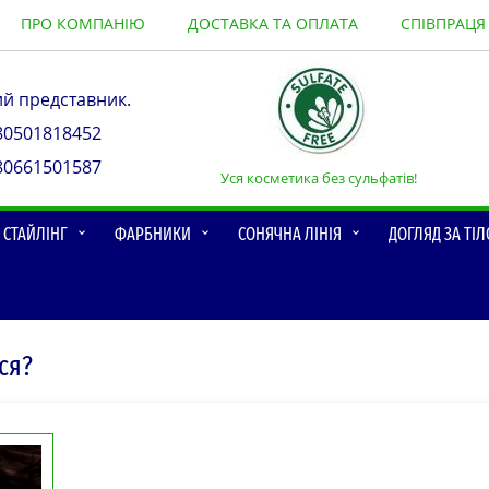
ПРО КОМПАНІЮ
ДОСТАВКА ТА ОПЛАТА
СПІВПРАЦЯ
ий представник.
80501818452
80661501587
Уся косметика без сульфатів!
О СТАЙЛІНГ
ФАРБНИКИ
СОНЯЧНА ЛІНІЯ
ДОГЛЯД ЗА ТІ
ся?