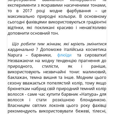
експерименти з яскравими насиченими тонами,
то в 2017 році модне фарбування – це
максимально природні кольори. В основному
сьогодні фахівцями використовуються градієнтні
відтінки, які покликані красиво і ненав'язливо
доповнити основний тон.
Що робити тим жінкам, які мріють змінитися
кардинально
? Допоможе італійська косметика
Napura – барвники,
флюїди
та сироватки!
Незважаючи на модну тенденцію прагнення до
природного, стилісти, як і раніше,
використовують незвичайні тони: малиновий,
баклажан, темна вишня та інше. Модним цього
сезону вважається попелястий колір, тому якщо
брюнеткам набрид свій природний темний колір
волосся - саме час купити барвник «Напура» для
волосся і стати розкішною блондинкою.
Власницям світлих локонів цього року фахівці
рекомендують використовувати бежеві, тілесні,