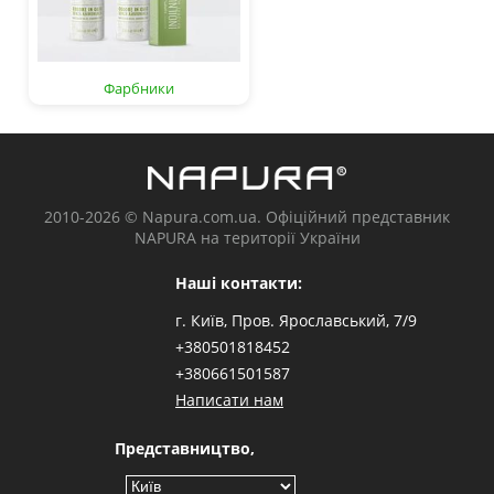
Фарбники
2010-2026 © Napura.com.ua. Офіційний представник
NAPURA на території України
Наші контакти:
г. Київ, Пров. Ярославський, 7/9
+380501818452
+380661501587
Написати нам
Представництво,