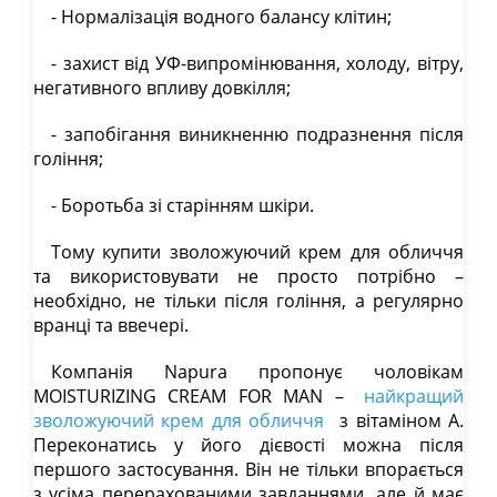
- Нормалізація водного балансу клітин;
- захист від УФ-випромінювання, холоду, вітру,
негативного впливу довкілля;
- запобігання виникненню подразнення після
гоління;
- Боротьба зі старінням шкіри.
Тому купити зволожуючий крем для обличчя
та використовувати не просто потрібно –
необхідно, не тільки після гоління, а регулярно
вранці та ввечері.
Компанія Napura пропонує чоловікам
MOISTURIZING CREAM FOR MAN –
найкращий
зволожуючий крем для обличчя
з вітаміном А.
Переконатись у його дієвості можна після
першого застосування. Він не тільки впорається
з усіма перерахованими завданнями, але й має