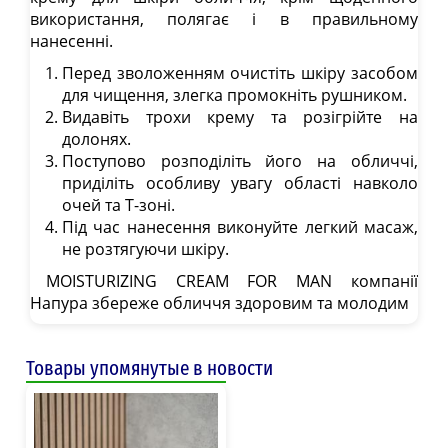
використання, полягає і в правильному
нанесенні.
Перед зволоженням очистіть шкіру засобом
для чищення, злегка промокніть рушником.
Видавіть трохи крему та розігрійте на
долонях.
Поступово розподіліть його на обличчі,
приділіть особливу увагу області навколо
очей та Т-зоні.
Під час нанесення виконуйте легкий масаж,
не розтягуючи шкіру.
MOISTURIZING CREAM FOR MAN компанії
Напура збереже обличчя здоровим та молодим
Товары упомянутые в новости