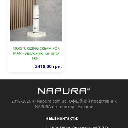
MOISTURIZING CREAM FOR
MAN - Зволожуючий anti-
age…
2418,00 грн.
2010-2026 © Napura.com.ua. Офіційний представник
NAPURA на території України
Наші контакти:
г. Київ, Пров. Ярославський, 7/9