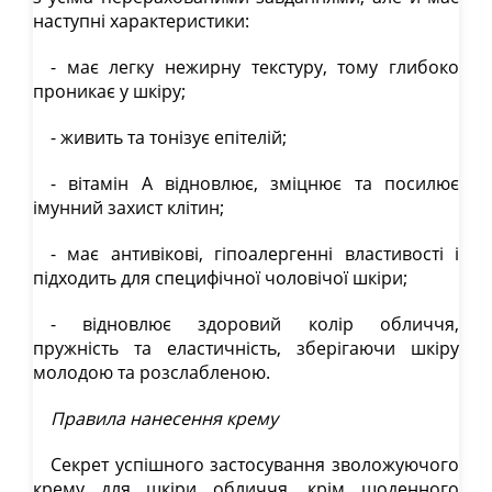
наступні характеристики:
- має легку нежирну текстуру, тому глибоко
проникає у шкіру;
- живить та тонізує епітелій;
- вітамін А відновлює, зміцнює та посилює
імунний захист клітин;
- має антивікові, гіпоалергенні властивості і
підходить для специфічної чоловічої шкіри;
- відновлює здоровий колір обличчя,
пружність та еластичність, зберігаючи шкіру
молодою та розслабленою.
Правила нанесення крему
Секрет успішного застосування зволожуючого
крему для шкіри обличчя, крім щоденного