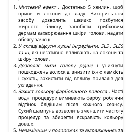
Миттєвий ефект
. Достатньо 5 хвилин, щоб
привести локони до ладу. Використання
засобу дозволить швидко позбутися
жирного блиску, запобігти грибковим
дермам захворювання шкіри голови, надати
обсягу зачісці.
У складі відсутні лужні інгредієнти:
SLS
, SLES
та ін,
які негативно впливають на локони та
шкіру голови.
Дозволяє мити голову рідше
і уникнути
пошкоджень волосків, знизити їхню ламкість
і сухість, захистити від впливу приладів для
укладання.
Захист кольору фарбованого волосся
. Часті
водні процедури вимивають фарбу, роблячи
відтінок блідішим після кожного сеансу.
Сухий шампунь дозволить зменшити частоту
процедур та зберегти яскравість кольору
довше.
Незамінним у подорожах та відрядженнях
за