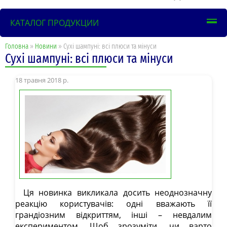
КАТАЛОГ ПРОДУКЦИИ
Головна
»
Новини
» Сухі шампуні: всі плюси та мінуси
Сухі шампуні: всі плюси та мінуси
18 травня 2018 р.
Ця новинка викликала досить неоднозначну
реакцію користувачів: одні вважають її
грандіозним відкриттям, інші – невдалим
експериментом. Щоб зрозуміти, чи варто