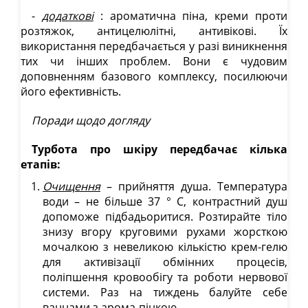
-
додаткові
: ароматична піна, креми проти
розтяжок, антицелюлітні, антивікові. Їх
використання передбачається у разі виникнення
тих чи інших проблем. Вони є чудовим
доповненням базового комплексу, посилюючи
його ефективність.
Поради щодо догляду
Турбота про шкіру передбачає кілька
етапів:
Очищення
– прийняття душа. Температура
води – не більше 37 ° С, контрастний душ
допоможе підбадьоритися. Розтирайте тіло
знизу вгору круговими рухами жорсткою
мочалкою з невеликою кількістю крем-гелю
для активізації обмінних процесів,
поліпшення кровообігу та роботи нервової
системи. Раз на тиждень балуйте себе
ваннами з арома-пінкою.