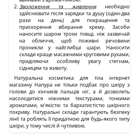
Зволоження та живлення
необхідно
здійснювати після зарядки та душу (один-два
рази на день) для покращення та
прискорення вбирання крему. Засоби
наносите шаром трохи товщі, ніж зазвичай
на обличчя, щоб поживні речовини
проникли у найглибші шари. Наносити
склади краще масажними круговими рухами,
приділяючи особливу увагу стегнам,
сідницям та животу.
Натуральна косметика для тіла інтернет
магазину Напура не тільки подбає про шкіру з
голови до кінчиків пальців ніг, а й дозволить
насолодитися ніжними текстурами, тонкими
ароматами, м'якістю та бархатистістю шкірного
покриву. Натуральні склади гарантують безпеку
лінії та роблять її придатною для будь-якого типу
шкіри, у тому числі й чутливою.