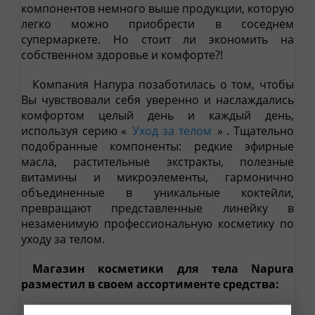
компонентов немного выше продукции, которую
легко можно приобрести в соседнем
супермаркете. Но стоит ли экономить на
собственном здоровье и комфорте?!
Компания Напура позаботилась о том, чтобы
Вы чувствовали себя уверенно и наслаждались
комфортом целый день и каждый день,
используя серию «
Уход за телом
» . Тщательно
подобранные компоненты: редкие эфирные
масла, растительные экстракты, полезные
витамины и микроэлементы, гармонично
объединенные в уникальные коктейли,
превращают представленные линейку в
незаменимую профессиональную косметику по
уходу за телом.
Магазин косметики для тела Napura
разместил в своем ассортименте средства:
-
базовые
: увлажняющие кремы для рук и тела,