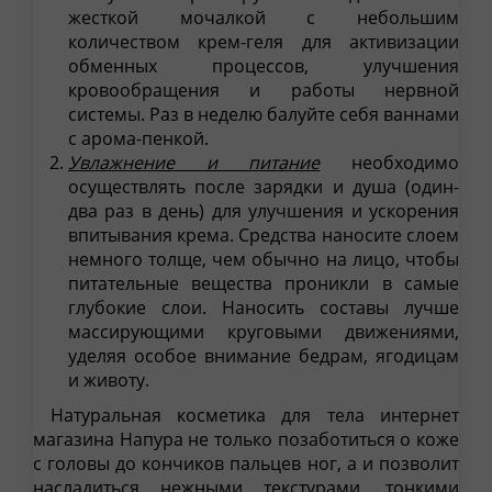
жесткой мочалкой с небольшим
количеством крем-геля для активизации
обменных процессов, улучшения
кровообращения и работы нервной
системы. Раз в неделю балуйте себя ваннами
с арома-пенкой.
Увлажнение и питание
необходимо
осуществлять после зарядки и душа (один-
два раз в день) для улучшения и ускорения
впитывания крема. Средства наносите слоем
немного толще, чем обычно на лицо, чтобы
питательные вещества проникли в самые
глубокие слои. Наносить составы лучше
массирующими круговыми движениями,
уделяя особое внимание бедрам, ягодицам
и животу.
Натуральная косметика для тела интернет
магазина Напура не только позаботиться о коже
с головы до кончиков пальцев ног, а и позволит
насладиться нежными текстурами, тонкими