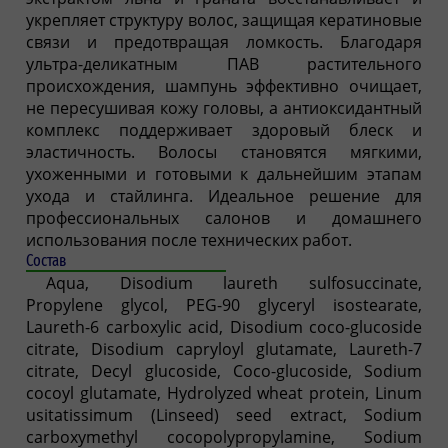
укрепляет структуру волос, защищая кератиновые
связи и предотвращая ломкость. Благодаря
ультра-деликатным ПАВ растительного
происхождения, шампунь эффективно очищает,
не пересушивая кожу головы, а антиоксидантный
комплекс поддерживает здоровый блеск и
эластичность. Волосы становятся мягкими,
ухоженными и готовыми к дальнейшим этапам
ухода и стайлинга. Идеальное решение для
профессиональных салонов и домашнего
использования после технических работ.
Состав
Aqua, Disodium laureth sulfosuccinate,
Propylene glycol, PEG-90 glyceryl isostearate,
Laureth-6 carboxylic acid, Disodium coco-glucoside
citrate, Disodium capryloyl glutamate, Laureth-7
citrate, Decyl glucoside, Coco-glucoside, Sodium
cocoyl glutamate, Hydrolyzed wheat protein, Linum
usitatissimum (Linseed) seed extract, Sodium
carboxymethyl cocopolypropylamine, Sodium