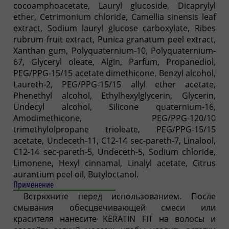
cocoamphoacetate, Lauryl glucoside, Dicaprylyl
ether, Cetrimonium chloride, Camellia sinensis leaf
extract, Sodium lauryl glucose carboxylate, Ribes
rubrum fruit extract, Punica granatum peel extract,
Xanthan gum, Polyquaternium-10, Polyquaternium-
67, Glyceryl oleate, Algin, Parfum, Propanediol,
PEG/PPG-15/15 acetate dimethicone, Benzyl alcohol,
Laureth-2, PEG/PPG-15/15 allyl ether acetate,
Phenethyl alcohol, Ethylhexylglycerin, Glycerin,
Undecyl alcohol, Silicone quaternium-16,
Amodimethicone, PEG/PPG-120/10
trimethylolpropane trioleate, PEG/PPG-15/15
acetate, Undeceth-11, C12-14 sec-pareth-7, Linalool,
C12-14 sec-pareth-5, Undeceth-5, Sodium chloride,
Limonene, Hexyl cinnamal, Linalyl acetate, Citrus
aurantium peel oil, Butyloctanol.
Применение
Встряхните перед использованием. После
смывания обесцвечивающей смеси или
красителя нанесите KERATIN FIT на волосы и