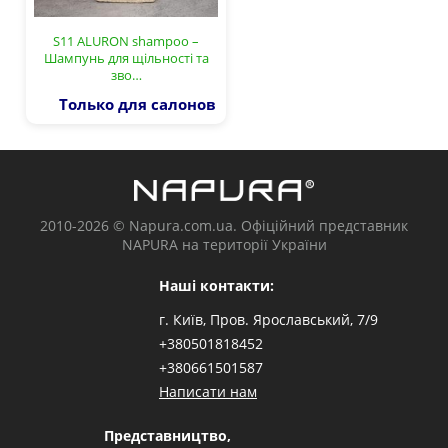
S11 ALURON shampoo –
Шампунь для щільності та
зво…
Только для салонов
2010-2026 © Napura.com.ua. Офіційний представник
NAPURA на території України
Наші контакти:
г. Київ, Пров. Ярославський, 7/9
+380501818452
+380661501587
Написати нам
Представництво,