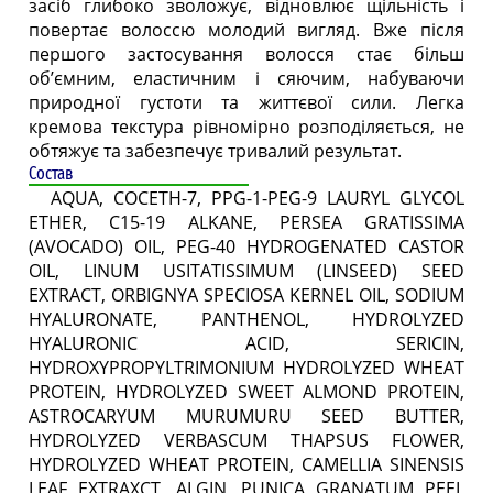
засіб глибоко зволожує, відновлює щільність і
повертає волоссю молодий вигляд. Вже після
першого застосування волосся стає більш
об’ємним, еластичним і сяючим, набуваючи
природної густоти та життєвої сили. Легка
кремова текстура рівномірно розподіляється, не
обтяжує та забезпечує тривалий результат.
Состав
AQUA, COCETH-7, PPG-1-PEG-9 LAURYL GLYCOL
ETHER, C15-19 ALKANE, PERSEA GRATISSIMA
(AVOCADO) OIL, PEG-40 HYDROGENATED CASTOR
OIL, LINUM USITATISSIMUM (LINSEED) SEED
EXTRACT, ORBIGNYA SPECIOSA KERNEL OIL, SODIUM
HYALURONATE, PANTHENOL, HYDROLYZED
HYALURONIC ACID, SERICIN,
HYDROXYPROPYLTRIMONIUM HYDROLYZED WHEAT
PROTEIN, HYDROLYZED SWEET ALMOND PROTEIN,
ASTROCARYUM MURUMURU SEED BUTTER,
HYDROLYZED VERBASCUM THAPSUS FLOWER,
HYDROLYZED WHEAT PROTEIN, CAMELLIA SINENSIS
LEAF EXTRAXCT, ALGIN, PUNICA GRANATUM PEEL