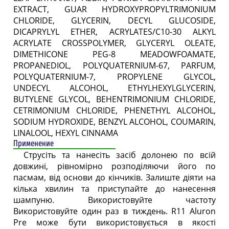
EXTRACT, GUAR HYDROXYPROPYLTRIMONIUM
CHLORIDE, GLYCERIN, DECYL GLUCOSIDE,
DICAPRYLYL ETHER, ACRYLATES/C10-30 ALKYL
ACRYLATE CROSSPOLYMER, GLYCERYL OLEATE,
DIMETHICONE PEG-8 MEADOWFOAMATE,
PROPANEDIOL, POLYQUATERNIUM-67, PARFUM,
POLYQUATERNIUM-7, PROPYLENE GLYCOL,
UNDECYL ALCOHOL, ETHYLHEXYLGLYCERIN,
BUTYLENE GLYCOL, BEHENTRIMONIUM CHLORIDE,
CETRIMONIUM CHLORIDE, PHENETHYL ALCOHOL,
SODIUM HYDROXIDE, BENZYL ALCOHOL, COUMARIN,
LINALOOL, HEXYL CINNAMA
Применение
Струсіть та нанесіть засіб долонею по всій
довжині, рівномірно розподіляючи його по
пасмам, від основи до кінчиків. Залиште діяти на
кілька хвилин та приступайте до нанесення
шампуню. Використовуйте частоту
Використовуйте один раз в тиждень. R11 Aluron
Pre може бути використовується в якості