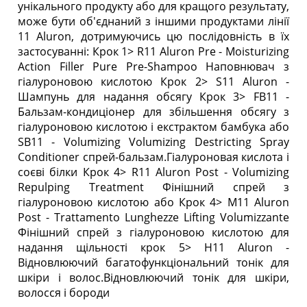
унікального продукту або для кращого результату,
може бути об'єднаний з іншими продуктами лінії
11 Aluron, дотримуючись цю послідовність в їх
застосуванні: Крок 1> R11 Aluron Pre - Moisturizing
Action Filler Pure Pre-Shampoo Наповнювач з
гіалуроновою кислотою Крок 2> S11 Aluron -
Шампунь для надання обсягу Крок 3> FB11 -
Бальзам-кондиціонер для збільшення обсягу з
гіалуроновою кислотою і екстрактом бамбука або
SB11 - Volumizing Volumizing Destricting Spray
Conditioner спрей-бальзам.Гіалуроновая кислота і
соєві білки Крок 4> R11 Aluron Post - Volumizing
Repulping Treatment Фінішний спрей з
гіалуроновою кислотою або Крок 4> М11 Aluron
Post - Trattamento Lunghezze Lifting Volumizzante
Фінішний спрей з гіалуроновою кислотою для
надання щільності крок 5> H11 Aluron -
Відновлюючий багатофункціональний тонік для
шкіри і волос.Відновлюючий тонік для шкіри,
волосся і бороди