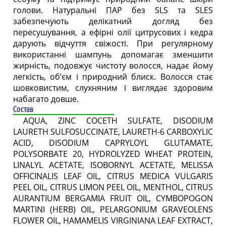
голови. Натуральні ПАР без SLS та SLES
забезпечують делікатний догляд без
пересушування, а ефірні олії цитрусових і кедра
дарують відчуття свіжості. При регулярному
використанні шампунь допомагає зменшити
жирність, подовжує чистоту волосся, надає йому
легкість, об’єм і природний блиск. Волосся стає
шовковистим, слухняним і виглядає здоровим
набагато довше.
Состав
AQUA, ZINC COCETH SULFATE, DISODIUM
LAURETH SULFOSUCCINATE, LAURETH-6 CARBOXYLIC
ACID, DISODIUM CAPRYLOYL GLUTAMATE,
POLYSORBATE 20, HYDROLYZED WHEAT PROTEIN,
LINALYL ACETATE, ISOBORNYL ACETATE, MELISSA
OFFICINALIS LEAF OIL, CITRUS MEDICA VULGARIS
PEEL OIL, CITRUS LIMON PEEL OIL, MENTHOL, CITRUS
AURANTIUM BERGAMIA FRUIT OIL, CYMBOPOGON
MARTINI (HERB) OIL, PELARGONIUM GRAVEOLENS
FLOWER OIL, HAMAMELIS VIRGINIANA LEAF EXTRACT,