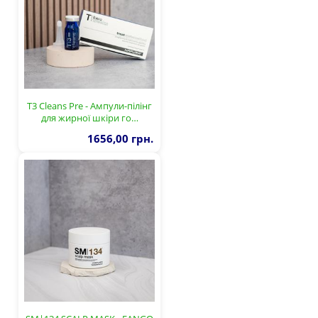
T3 Cleans Pre - Ампули-пілінг
для жирної шкіри го…
1656,00 грн.