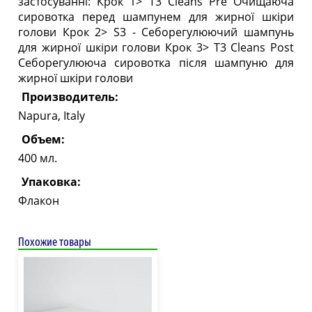
застосуванні: Крок 1> T3 Сleans Pre Очищаюча
сировотка перед шампунем для жирної шкіри
голови Крок 2> S3 - Себорегулюючий шампунь
для жирної шкіри голови Крок 3> T3 Сleans Post
Себорегулююча сировотка після шампуню для
жирної шкіри голови
Производитель:
Napura, Italy
Объем:
400 мл.
Упаковка:
Флакон
Похожие товары