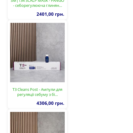
SM|134 SCALP MASK - FANGO
- себорегулююча глинян…
2401,00 грн.
T3 Cleans Post - Ампули для
регуляції себуму з бі…
4306,00 грн.