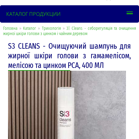
КАТАЛОГ ПРОДУКЦИИ
Головна
»
Каталог
»
Трихологія
»
3| Cleans - себорегуляція та очищення
жирної шкіри голови з цинком і чайним деревом
S3 CLEANS - Очищуючий шампунь для
жирної шкіри голови з гамамелісом,
мелісою та цинком PCA, 400 МЛ