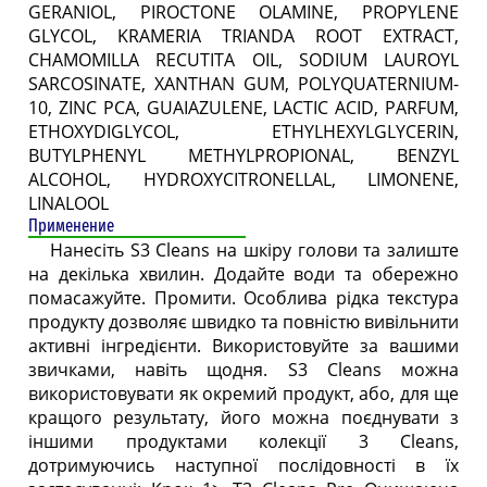
GERANIOL, PIROCTONE OLAMINE, PROPYLENE
GLYCOL, KRAMERIA TRIANDA ROOT EXTRACT,
CHAMOMILLA RECUTITA OIL, SODIUM LAUROYL
SARCOSINATE, XANTHAN GUM, POLYQUATERNIUM-
10, ZINC PCA, GUAIAZULENE, LACTIC ACID, PARFUM,
ETHOXYDIGLYCOL, ETHYLHEXYLGLYCERIN,
BUTYLPHENYL METHYLPROPIONAL, BENZYL
ALCOHOL, HYDROXYCITRONELLAL, LIMONENE,
LINALOOL
Применение
Нанесіть S3 Cleans на шкіру голови та залиште
на декілька хвилин. Додайте води та обережно
помасажуйте. Промити. Особлива рідка текстура
продукту дозволяє швидко та повністю вивільнити
активні інгредієнти. Використовуйте за вашими
звичками, навіть щодня. S3 Cleans можна
використовувати як окремий продукт, або, для ще
кращого результату, його можна поєднувати з
іншими продуктами колекції 3 Cleans,
дотримуючись наступної послідовності в їх