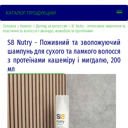
КАТАЛОГ ПРОДУКЦИИ
Головна
»
Каталог
»
Догляд за волоссям
»
8| Nutry - інтенсивне живлення та
еластичність волосся з авокадо, жожобою та протеїнами
S8 Nutry - Поживний та зволожуючий
шампунь для сухого та ламкого волосся
з протеїнами кашеміру і мигдалю, 200
мл