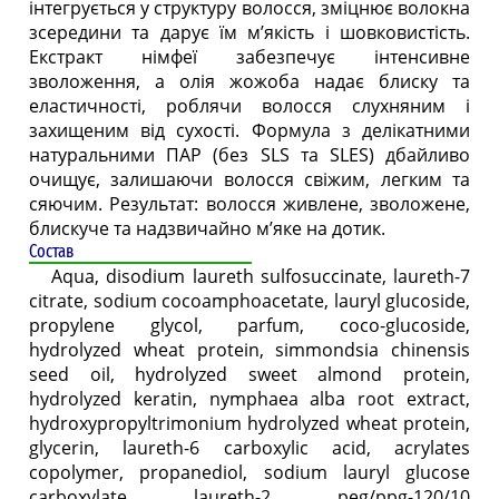
інтегрується у структуру волосся, зміцнює волокна
зсередини та дарує їм м’якість і шовковистість.
Екстракт німфеї забезпечує інтенсивне
зволоження, а олія жожоба надає блиску та
еластичності, роблячи волосся слухняним і
захищеним від сухості. Формула з делікатними
натуральними ПАР (без SLS та SLES) дбайливо
очищує, залишаючи волосся свіжим, легким та
сяючим. Результат: волосся живлене, зволожене,
блискуче та надзвичайно м’яке на дотик.
Состав
Aqua, disodium laureth sulfosuccinate, laureth-7
citrate, sodium cocoamphoacetate, lauryl glucoside,
propylene glycol, parfum, coco-glucoside,
hydrolyzed wheat protein, simmondsia chinensis
seed oil, hydrolyzed sweet almond protein,
hydrolyzed keratin, nymphaea alba root extract,
hydroxypropyltrimonium hydrolyzed wheat protein,
glycerin, laureth-6 carboxylic acid, acrylates
copolymer, propanediol, sodium lauryl glucose
carboxylate, laureth-2, peg/ppg-120/10