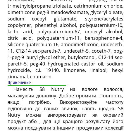
trimethylolpropane trioleate, cetrimonium chloride,
dimethicone peg-8 meadowfoamate, glyceryl oleate,
sodium cocoyl glutamate, styrene/acrylates
copolymer, phenethyl alcohol, polyquaternium-10,
lactic acid, polyquaternium-67, undecyl alcohol,
citric acid, polyquaternium-11, benzophenone-4,
silicone quaternium-16, amodimethicone, undeceth-
11, C12-14 sec-pareth-7, undeceth-5, coceth-7, ppg-
1-peg-9 lauryl glycol ether, butyloctanol, C12-14 sec-
pareth-5, peg-40 hydrogenated castor oil, sodium
hydroxide, c.i. 19140, limonene, linalool, hexyl
cinnamal, coumarin.
Применение
Нанесіть S8 Nutry на вологе волосся,
масажуючи довжину. Добре промити. Повторіть,
якщо потрібно. Використовуйте частоту
відповідно до ваших звичок, навіть щодня. S8
Nutry можна використовувати як окремий
продукт або , для ще кращого результату його
можна поєднувати з іншими продуктами колекції