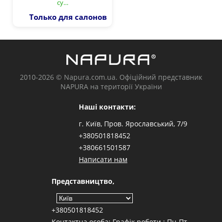
су…
Только для салонов
2010-2026 © Napura.com.ua. Офіційний представник
NAPURA на території України
Наші контакти:
г. Київ, Пров. Ярославський, 7/9
+380501818452
+380661501587
Написати нам
Представництво,
+380501818452
Контактна особа: Графік роботи : Пн-Пт