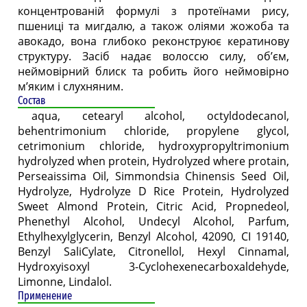
концентрованій формулі з протеїнами рису,
пшениці та мигдалю, а також оліями жожоба та
авокадо, вона глибоко реконструює кератинову
структуру. Засіб надає волоссю силу, об’єм,
неймовірний блиск та робить його неймовірно
м’яким і слухняним.
Состав
aqua, cetearyl alcohol, octyldodecanol,
behentrimonium chloride, propylene glycol,
cetrimonium chloride, hydroxypropyltrimonium
hydrolyzed when protein, Hydrolyzed where protain,
Perseaissima Oil, Simmondsia Chinensis Seed Oil,
Hydrolyze, Hydrolyze D Rice Protein, Hydrolyzed
Sweet Almond Protein, Citric Acid, Propnedeol,
Phenethyl Alcohol, Undecyl Alcohol, Parfum,
Ethylhexylglycerin, Benzyl Alcohol, 42090, CI 19140,
Benzyl SaliCylate, Citronellol, Hexyl Cinnamal,
Hydroxyisoxyl 3-Cyclohexenecarboxaldehyde,
Limonne, Lindalol.
Применение