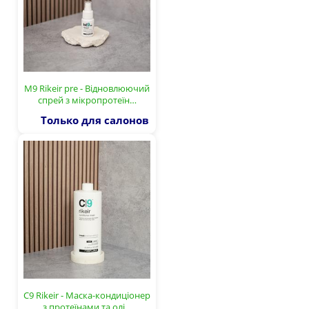
M9 Rikeir pre - Відновлюючий
спрей з мікропротеїн…
Только для салонов
С9 Rikeir - Маска-кондиціонер
з протеїнами та олі…