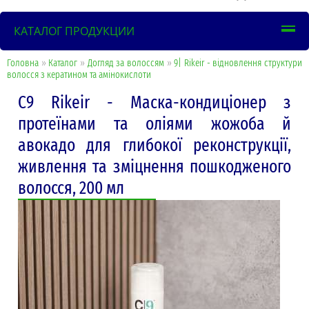
КАТАЛОГ ПРОДУКЦИИ
Головна
»
Каталог
»
Догляд за волоссям
»
9| Rikeir - відновлення структури
волосся з кератином та амінокислоти
С9 Rikeir - Маска-кондиціонер з
протеїнами та оліями жожоба й
авокадо для глибокої реконструкції,
живлення та зміцнення пошкодженого
волосся, 200 мл