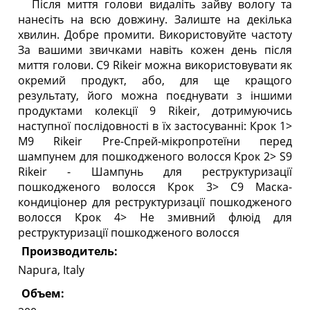
Після миття голови видаліть зайву вологу та
нанесіть на всю довжину. Залиште на декілька
хвилин. Добре промити. Використовуйте частоту
За вашими звичками навіть кожен день після
миття голови. C9 Rikeir можна використовувати як
окремий продукт, або, для ще кращого
результату, його можна поєднувати з іншими
продуктами колекції 9 Rikeir, дотримуючись
наступної послідовності в їх застосуванні: Крок 1>
M9 Rikeir Pre-Спрей-мікропротеїни перед
шампунем для пошкодженого волосся Крок 2> S9
Rikeir - Шампунь для реструктуризації
пошкодженого волосся Крок 3> C9 Маска-
кондиціонер для реструктуризації пошкодженого
волосся Крок 4> Не змивний флюід для
реструктуризації пошкодженого волосся
Производитель:
Napura, Italy
Объем: