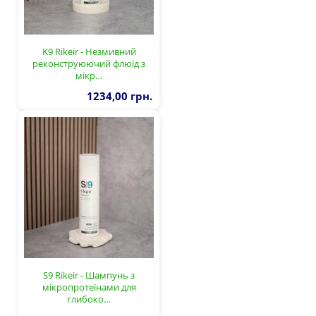
K9 Rikeir - Незмивний
реконструюючий флюїд з
мікр…
1234,00 грн.
S9 Rikeir - Шампунь з
мікропротеїнами для
глибоко…