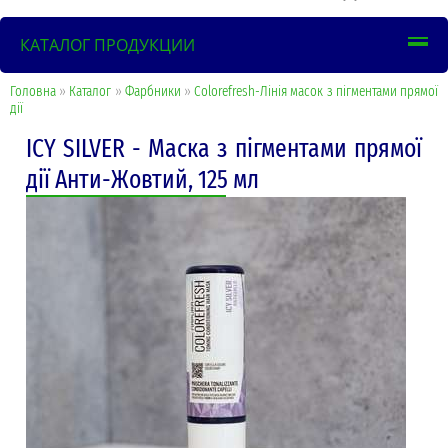
КАТАЛОГ ПРОДУКЦИИ
Головна
»
Каталог
»
Фарбники
»
Colorefresh-Лінія масок з пігментами прямої
дії
ICY SILVER - Маска з пігментами прямої
дії Анти-Жовтий, 125 мл