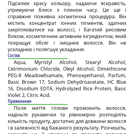
Підсилює красу кольору, надаючи яскравість,
утримуючи блиск з плином часу. Це ще і
справжня поживна косметична процедура. Він
містить концентрат іонних пігментів, здатних
закріплюватися на волоссі, і багатий рисовим
білком, косметичним активним інгредієнтом, який
покращує обсяг і зміцнює волосся. Він не
ускладнює і полегшує укладання.
Состав
Aqua, Myristyl Alcohol, Stearyl Alcohol,
Cetrimonium Chloride, Oleyl Alcohol, Dimethicone
PEG-8 Meadowfoamate, Phenoxyethanol, Parfum,
Basic Brown 17, Sodium Dehydroacetate, HC Blue
16, Disodium EDTA, Hydrolyzed Rice Protein, Basic
Violet 2, Citric Acid.
Применение
Після миття голови промокніть волосся,
надіньте рукавички та рівномірно розподіліть
кількість продукту, достатню для довжини волосся
і в залежності від бажаного результату. Розчешіть,