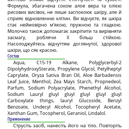
Формула, збагачена соком алое вера та олією
рисових висівок, не лише заспокоює шкіру, але й
сприяє відновленню клітин. Ви відчуєте, як шкіра
стає неймовірно м’якою, пружною та гладкою.
Молочко також допомагає закріпити та вирівняти
засмагу, роблячи її більш стійкою.
Насолоджуйтесь відчуттям доглянутої, здорової
шкіри, що сяє красою.
Состав
Aqua, C15-19 Alkane, Polyglycerbyl-2
DipolyhydroxySterate, Propylene Glycol, Petylheptyl
Caprylate, Oryza Sativa Bran Oil, Aloe Barbadensis
Leaf Juice, Menthol, Zea Mays Starch, Propnedeol,
Parfum, Sodium Polyacrylate, Phenethyl Alcohol,
Sodium Lauryl gluyl gluyl gluyl gluyl gluyl
Carboxylate things, lauryl Glucoside, Benzyl
Benzoate, Undecyl Alcohol, Tocopheryl Acetate,
Xanthan Gum, Tocopherol, Geraniol, Lindalol.
Применение
Струсіть засіб, нанесіть його на тіло. Повторіть