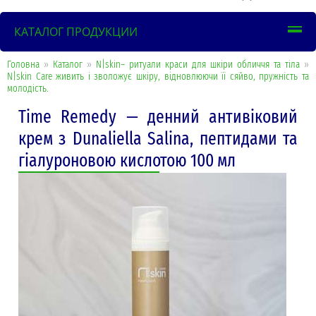
КАТАЛОГ ПРОДУКЦИИ
Головна
»
Каталог
»
N|skin– ритуали краси для шкіри обличчя та тіла
»
N|skin Care живить і зволожує шкіру, відновлюючи її сяйво, пружність та
молодість.
Time Remedy — денний антивіковий
крем з Dunaliella Salina, пептидами та
гіалуроновою кислотою 100 мл