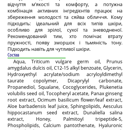
відчуття м’якості та комфорту, а потужна
комбінація активних інгредієнтів працює на
збереження молодості та сяйва обличчя. Кому
підходить: ідеальний для всіх типів шкіри,
особливо для зрілої, сухої та зневодненої.
Рекомендований тим, хто помічає втрату
пружності, появу зморшок і тьмяність тону.
Підходить навіть для чутливої шкіри.
Состав
Aqua, Triticum vulgare germ oil, Prunus
amygdalus dulcis oil, C12-15 alkyl benzoate, Glycerin,
Hydroxyethyl acrylate/sodium acryloyldimethyl
taurate copolymer, Dicaprylyl carbonate,
Propanediol, Squalane, Cocoglycerides, Plukenetia
volubilis seed oil, Tocopheryl acetate, Panax ginseng
root extract, Ocimum basilicum flower/leaf extract,
Aloe barbadensis leaf juice, Sphingolipids, Aesculus
hippocastanum seed extract, Dunaliella salina
extract, Honey, Palmitoyl tripeptide-5,
Phospholipids, Calcium pantothenate, Hyaluronic