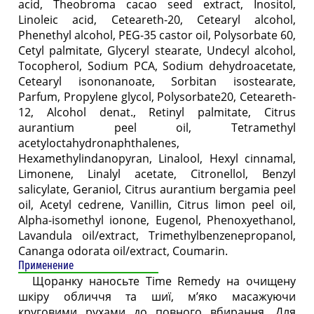
acid, Theobroma cacao seed extract, Inositol,
Linoleic acid, Ceteareth-20, Cetearyl alcohol,
Phenethyl alcohol, PEG-35 castor oil, Polysorbate 60,
Cetyl palmitate, Glyceryl stearate, Undecyl alcohol,
Tocopherol, Sodium PCA, Sodium dehydroacetate,
Cetearyl isononanoate, Sorbitan isostearate,
Parfum, Propylene glycol, Polysorbate20, Ceteareth-
12, Alcohol denat., Retinyl palmitate, Citrus
aurantium peel oil, Tetramethyl
acetyloctahydronaphthalenes,
Hexamethylindanopyran, Linalool, Hexyl cinnamal,
Limonene, Linalyl acetate, Citronellol, Benzyl
salicylate, Geraniol, Citrus aurantium bergamia peel
oil, Acetyl cedrene, Vanillin, Citrus limon peel oil,
Alpha-isomethyl ionone, Eugenol, Phenoxyethanol,
Lavandula oil/extract, Trimethylbenzenepropanol,
Cananga odorata oil/extract, Coumarin.
Применение
Щоранку наносьте Time Remedy на очищену
шкіру обличчя та шиї, м’яко масажуючи
круговими рухами до повного вбирання. Для