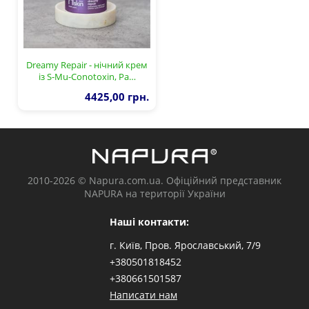
Dreamy Repair - нічний крем
із S-Mu-Conotoxin, Pa…
4425,00 грн.
2010-2026 © Napura.com.ua. Офіційний представник
NAPURA на території України
Наші контакти:
г. Київ, Пров. Ярославський, 7/9
+380501818452
+380661501587
Написати нам