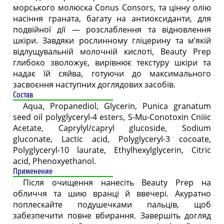
морського молюска Conus Consors, та цінну олію
насіння граната, багату на антиоксиданти, для
подвійної дії — розслаблення та відновлення
шкіри. Завдяки рослинному гліцерину та м’якій
відлущувальній молочній кислоті, Beauty Prep
глибоко зволожує, вирівнює текстуру шкіри та
надає їй сяйва, готуючи до максимального
засвоєння наступних доглядових засобів.
Состав
Aqua, Propanediol, Glycerin, Punica granatum
seed oil polyglyceryl-4 esters, S-Mu-Conotoxin Cniiic
Acetate, Caprylyl/capryl glucoside, Sodium
gluconate, Lactic acid, Polyglyceryl-3 cocoate,
Polyglyceryl-10 laurate, Ethylhexylglycerin, Citric
acid, Phenoxyethanol.
Применение
Після очищення нанесіть Beauty Prep на
обличчя та шию вранці й ввечері. Акуратно
поплескайте подушечками пальців, щоб
забезпечити повне вбирання. Завершіть догляд