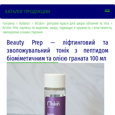
КАТАЛОГ ПРОДУКЦИИ
Головна
»
Каталог
»
N|skin– ритуали краси для шкіри обличчя та тіла
»
N|skin Firm підтягує та моделює шкіру, підвищує її пружність і еластичність,
зменшуючи ознаки старіння.
Beauty Prep — ліфтинговий та
зволожувальний тонік з пептидом
біоміметичним та олією граната 100 мл