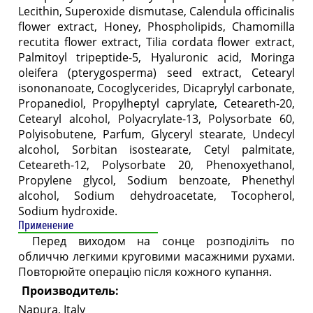
Lecithin, Superoxide dismutase, Calendula officinalis
flower extract, Honey, Phospholipids, Chamomilla
recutita flower extract, Tilia cordata flower extract,
Palmitoyl tripeptide-5, Hyaluronic acid, Moringa
oleifera (pterygosperma) seed extract, Cetearyl
isononanoate, Cocoglycerides, Dicaprylyl carbonate,
Propanediol, Propylheptyl caprylate, Ceteareth-20,
Cetearyl alcohol, Polyacrylate-13, Polysorbate 60,
Polyisobutene, Parfum, Glyceryl stearate, Undecyl
alcohol, Sorbitan isostearate, Cetyl palmitate,
Ceteareth-12, Polysorbate 20, Phenoxyethanol,
Propylene glycol, Sodium benzoate, Phenethyl
alcohol, Sodium dehydroacetate, Tocopherol,
Sodium hydroxide.
Применение
Перед виходом на сонце розподіліть по
обличчю легкими круговими масажними рухами.
Повторюйте операцію після кожного купання.
Производитель:
Napura, Italy