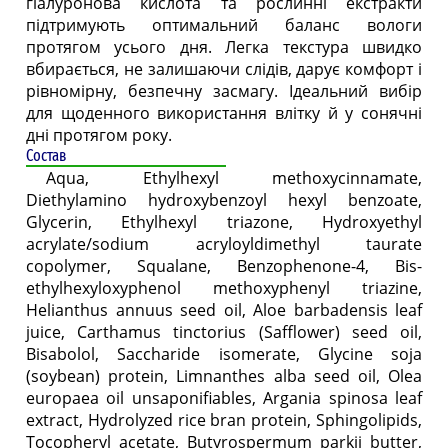
гіалуронова кислота та рослинні екстракти
підтримують оптимальний баланс вологи
протягом усього дня. Легка текстура швидко
вбирається, не залишаючи слідів, дарує комфорт і
рівномірну, безпечну засмагу. Ідеальний вибір
для щоденного використання влітку й у сонячні
дні протягом року.
Состав
Aqua, Ethylhexyl methoxycinnamate,
Diethylamino hydroxybenzoyl hexyl benzoate,
Glycerin, Ethylhexyl triazone, Hydroxyethyl
acrylate/sodium acryloyldimethyl taurate
copolymer, Squalane, Benzophenone-4, Bis-
ethylhexyloxyphenol methoxyphenyl triazine,
Helianthus annuus seed oil, Aloe barbadensis leaf
juice, Carthamus tinctorius (Safflower) seed oil,
Bisabolol, Saccharide isomerate, Glycine soja
(soybean) protein, Limnanthes alba seed oil, Olea
europaea oil unsaponifiables, Argania spinosa leaf
extract, Hydrolyzed rice bran protein, Sphingolipids,
Tocopheryl acetate, Butyrospermum parkii butter,