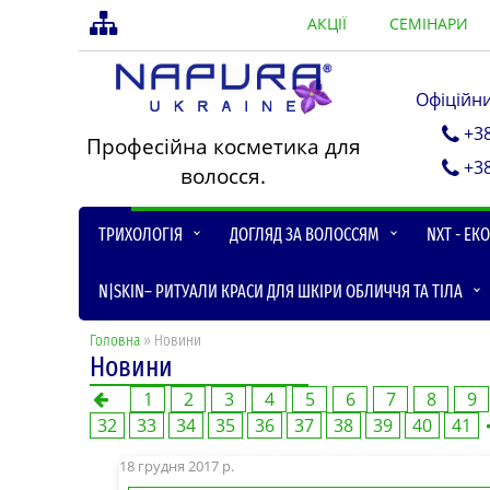
АКЦІЇ
СЕМІНАРИ
Офіційн
+3
Професійна косметика для
+3
волосся.
ТРИХОЛОГІЯ
ДОГЛЯД ЗА ВОЛОССЯМ
NXT - ЕК
N|SKIN– РИТУАЛИ КРАСИ ДЛЯ ШКІРИ ОБЛИЧЧЯ ТА ТІЛА
Головна
» Новини
Новини
1
2
3
4
5
6
7
8
9
32
33
34
35
36
37
38
39
40
41
18 грудня 2017 р.