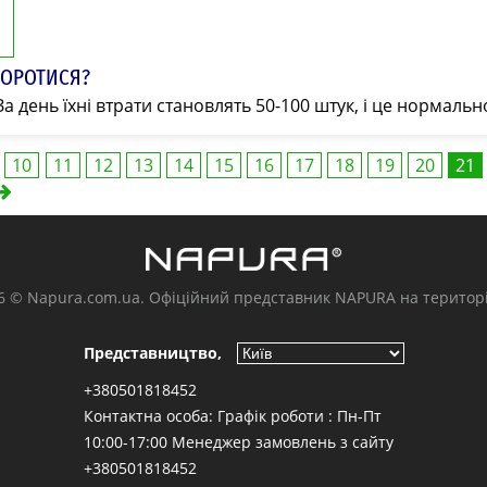
БОРОТИСЯ?
 день їхні втрати становлять 50-100 штук, і це нормальн
10
11
12
13
14
15
16
17
18
19
20
21
6 © Napura.com.ua. Офіційний представник NAPURA на територі
Представництво,
+380501818452
Контактна особа: Графік роботи : Пн-Пт
10:00-17:00 Менеджер замовлень з сайту
+380501818452