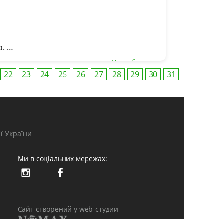
о. …
Подробнее ...
22
23
24
25
26
27
28
29
30
31
ї України
Ми в соціальних мережах:
Сайт створений у web-студии