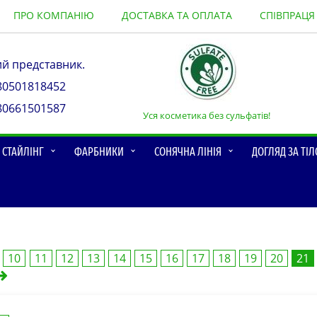
ПРО КОМПАНІЮ
ДОСТАВКА ТА ОПЛАТА
СПІВПРАЦЯ
ий представник.
80501818452
80661501587
Уся косметика без сульфатів!
О СТАЙЛІНГ
ФАРБНИКИ
СОНЯЧНА ЛІНІЯ
ДОГЛЯД ЗА ТІ
10
11
12
13
14
15
16
17
18
19
20
21