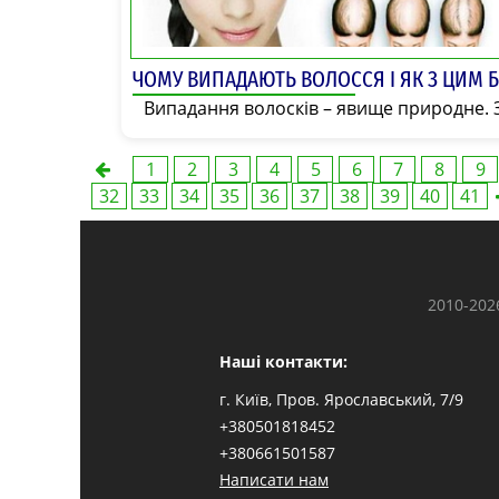
ЧОМУ ВИПАДАЮТЬ ВОЛОССЯ І ЯК З ЦИМ 
Випадання волосків – явище природне. За
1
2
3
4
5
6
7
8
9
32
33
34
35
36
37
38
39
40
41
2010-202
Наші контакти:
г. Київ, Пров. Ярославський, 7/9
+380501818452
+380661501587
Написати нам