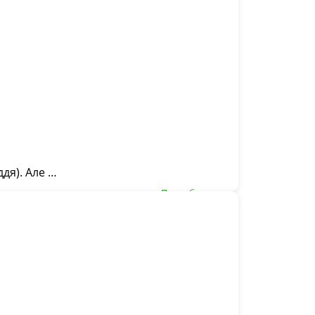
ддя). Але …
Подробнее ...