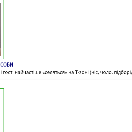
ОСОБИ
і гості найчастіше «селяться» на Т-зоні (ніс, чоло, підборі