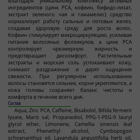
Благодаря уникальному комплексу активных
ингредиентов (цинк PCA, кофеин, бифидо-лизат,
экстракт зеленого чая и гамамелис) средство
нормализует работу сальных и потовых желез,
создавая здоровую среду для роста волос.
Кофеин стимулирует микроциркуляцию, усиливая
питание волосяных фолликулов, а цинк PCA
контролирует чрезмерную жирность и
предотвращает дискомфорт. Растительные
экстракты и морская соль успокаивают кожу,
снимают раздражение и дарят ощущение
свежести. При регулярном использовании
волосы становятся сильнее, корни укрепляются, а
кожа головы сохраняет баланс чистоты и
комфорта в течение всего дня.
Состав
Aqua, Zinc PCA, Caffeine, Bisabolol, Bifida ferment
lysate, Maris sal, Propanediol, PPG-1-PEG-9 lauryl
glycol ether, Limonene, Camellia sinensis leaf
extract, Phenethyl alcohol, Cymbopogon
schoenanthus oil, Lavandula angustifolia herb oil,