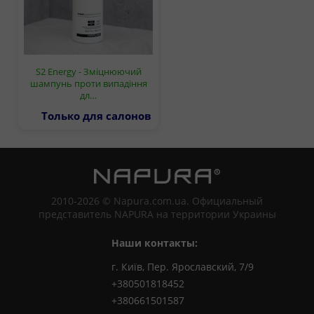
S2 Energy - Зміцнюючий
шампунь проти випадіння
дл…
Только для салонов
2010-2026 © Napura.com.ua. Официальный
представитель NAPURA на территории Украины
Наши контакты:
г. Київ, Пер. Ярославский, 7/9
+380501818452
+380661501587