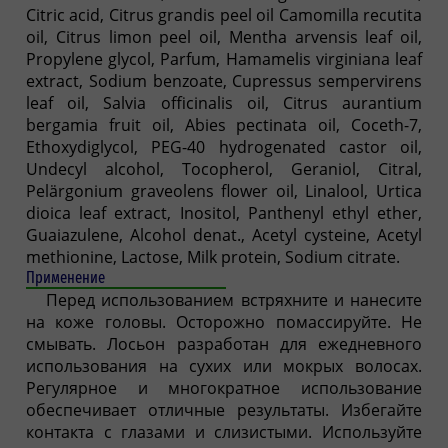
Citric acid, Citrus grandis peel oil Camomilla recutita
oil, Citrus limon peel oil, Mentha arvensis leaf oil,
Propylene glycol, Parfum, Hamamelis virginiana leaf
extract, Sodium benzoate, Cupressus sempervirens
leaf oil, Salvia officinalis oil, Citrus aurantium
bergamia fruit oil, Abies pectinata oil, Coceth-7,
Ethoxydiglycol, PEG-40 hydrogenated castor oil,
Undecyl alcohol, Tocopherol, Geraniol, Citral,
Pelärgonium graveolens flower oil, Linalool, Urtica
dioica leaf extract, Inositol, Panthenyl ethyl ether,
Guaiazulene, Alcohol denat., Acetyl cysteine, Acetyl
methionine, Lactose, Milk protein, Sodium citrate.
Применение
Перед использованием встряхните и нанесите
на коже головы. Осторожно помассируйте. Не
смывать. Лосьон разработан для ежедневного
использования на сухих или мокрых волосах.
Регулярное и многократное использование
обеспечивает отличные результаты. Избегайте
контакта с глазами и слизистыми. Используйте