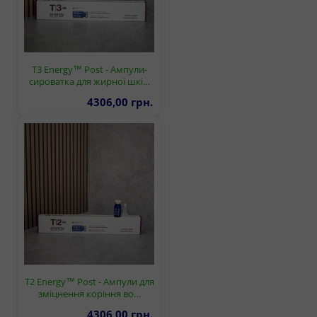
T3 Energy™ Post - Ампули-
сироватка для жирної шкі…
4306,00 грн.
T2 Energy™ Post - Ампули для
зміцнення коріння во…
4306,00 грн.