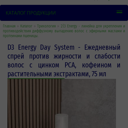
КАТАЛОГ ПРОДУКЦИИ
Главная
»
Каталог
»
Трихология
»
2|3 Energy - линейка для укрепления и
противодействия диффузному выпадению волос с эфирными маслами и
протеинами пшеницы.
D3 Energy Day System - Ежедневный
спрей против жирности и слабости
волос с цинком PCA, кофеином и
растительными экстрактами, 75 мл