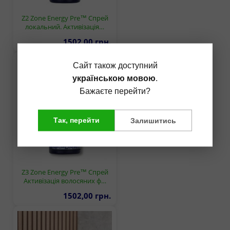
Z2 Zone Energy Pre™ Спрей
локальний. Активізація…
1502,00 грн.
Сайт також доступний
українською мовою
.
Бажаєте перейти?
Так, перейти
Залишитись
Z3 Zone Energy Pre™ Спрей
Активізація волосяних ф…
1502,00 грн.