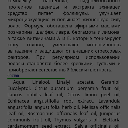
комплексу пантенола, гидролизованных
протеинов пшеницы и экстракта эхинацеи
средство питает фолликулы, улучшает
микроциркуляцию и повышает жизненную силу
волос. Формула обогащена эфирными маслами
розмарина, шалфея, лавра, бергамота и лимона,
а также витаминами А и Е, которые тонизируют
кожу головы, уменьшают интенсивность
выпадения и защищают от внешних стрессовых
факторов. При регулярном использовании
волосы становятся более крепкими, густыми и
приобретают естественный блеск и плотность.
Состав
Aqua, Linalool, Linalyl acetate, Geraniol,
Eucalyptol, Citrus aurantium bergamia fruit oil,
Laurus nobilis leaf oil, Citrus limon peel oil,
Echinacea angustifolia root extract, Lavandula
angustifolia angustifolia herb oil, Melissa officinalis
leaf oil, Rosmarinus officinalis leaf oil, Juniperus
communis fruit oil, Thymus vulgaris oil, Elettaria
cardamomum seed extract, Salvia officinalis oil,