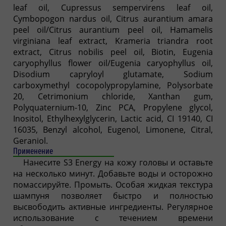
leaf oil, Cupressus sempervirens leaf oil,
Cymbopogon nardus oil, Citrus aurantium amara
peel oil/Citrus aurantium peel oil, Hamamelis
virginiana leaf extract, Krameria triandra root
extract, Citrus nobilis peel oil, Biotin, Eugenia
caryophyllus flower oil/Eugenia caryophyllus oil,
Disodium capryloyl glutamate, Sodium
carboxymethyl cocopolypropylamine, Polysorbate
20, Cetrimonium chloride, Xanthan gum,
Polyquaternium-10, Zinc PCA, Propylene glycol,
Inositol, Ethylhexylglycerin, Lactic acid, CI 19140, CI
16035, Benzyl alcohol, Eugenol, Limonene, Citral,
Geraniol.
Применение
Нанесите S3 Energy на кожу головы и оставьте
на несколько минут. Добавьте воды и осторожно
помассируйте. Промыть. Особая жидкая текстура
шампуня позволяет быстро и полностью
высвободить активные ингредиенты. Регулярное
использование с течением времени