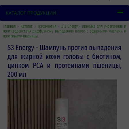
КАТАЛОГ ПРОДУКЦИИ
Главная
»
Каталог
»
Трихология
»
2|3 Energy - линейка для укрепления и
противодействия диффузному выпадению волос с эфирными маслами и
протеинами пшеницы.
S3 Energy - Шампунь против выпадения
для жирной кожи головы с биотином,
цинком PCA и протеинами пшеницы,
200 мл