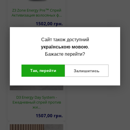
Z3 Zone Energy Pre™ Спрей
Активизация волосяных ф…
1502,00 грн.
Сайт також доступний
українською мовою
.
Бажаєте перейти?
Так, перейти
Залишитись
D3 Energy Day System -
Ежедневный спрей против
жи…
1507,00 грн.