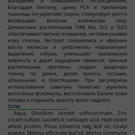
выпадения и повышенного потоотделения.
Благодаря биотину, цинку PCA и протеинам
пшеницы он укрепляет корни, стимулирует рост и
возвращает волосам жизненную силу.
Деликатные растительные ПАВ без SLS и SLES
обеспечивают мягкое очищение, не пересушивая
кожу головы. Экстракт гамамелиса и эфирные
масла мелиссы и цитронеллы нормализуют
выделение себума, уменьшают чрезмерную
жирность и дарят ощущение свежести. Ценные
растительные протеины создают защитную
пленку по длине, делая волосы густыми,
объемными и блестящими. При регулярном
использовании шампунь помогает укрепить
волосяные фолликулы, восстановить баланс кожи
головы и сохранить красоту волос надолго.
Состав
Aqua, Disodium laureth sulfosuccinate, Zinc
coceth sulfate, Laureth-6 carboxylic acid, Hydrolyzed
wheat protein, Pinus sylvestris twig leaf oil, Linalyl
acetate, Melissa officinalis leaf oil, Myrtus communis