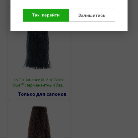
Только для салонов
Так, перейти
Залишитись
INOIL Nuance N. 2.10 Black
blue™ Перманентный без…
Только для салонов