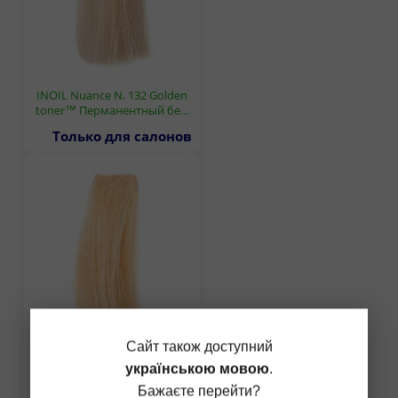
INOIL Nuance N. 132 Golden
toner™ Перманентный бе…
Только для салонов
Сайт також доступний
INOIL Nuance N. 11.21
українською мовою
.
Lightest blond ash irisee П…
Бажаєте перейти?