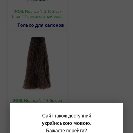
INOIL Nuance N. 2.10 Black
blue™ Перманентний без…
Только для салонов
INOIL Nuance N. 4.3 Golden
brown™ Перманентний бе…
Только для салонов
Сайт також доступний
українською мовою
.
Бажаєте перейти?