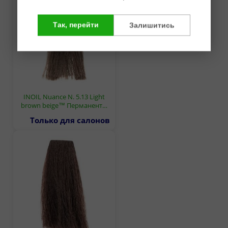
Так, перейти
Залишитись
INOIL Nuance N. 5.13 Light
brown beige™ Перманент…
Только для салонов