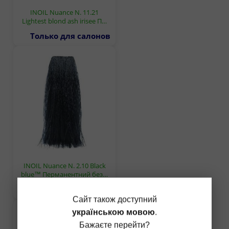
INOIL Nuance N. 11.21
Lightest blond ash irisee П…
Только для салонов
INOIL Nuance N. 2.10 Black
blue™ Перманентний без…
Только для салонов
Сайт також доступний
українською мовою
.
Бажаєте перейти?