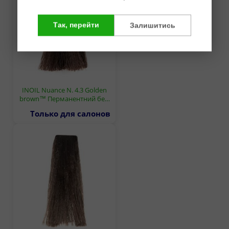
Так, перейти
Залишитись
INOIL Nuance N. 4.3 Golden
brown™ Перманентний бе…
Только для салонов