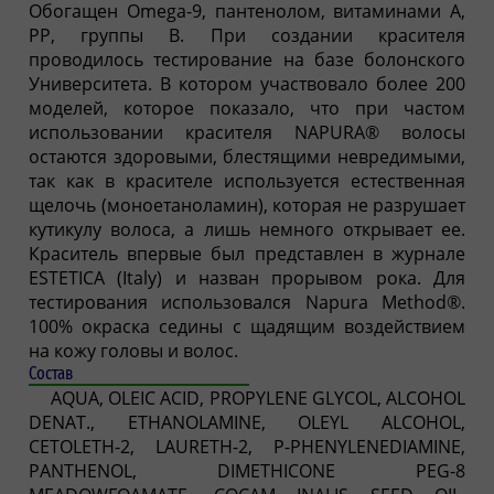
Обогащен Omega-9, пантенолом, витаминами А,
РР, группы B. При создании красителя
проводилось тестирование на базе болонского
Университета. В котором участвовало более 200
моделей, которое показало, что при частом
использовании красителя NAPURA® волосы
остаются здоровыми, блестящими невредимыми,
так как в красителе используется естественная
щелочь (моноетаноламин), которая не разрушает
кутикулу волоса, а лишь немного открывает ее.
Краситель впервые был представлен в журнале
ESTETICA (Italy) и назван прорывом рока. Для
тестирования использовался Napura Method®.
100% окраска седины с щадящим воздействием
на кожу головы и волос.
Состав
AQUA, OLEIC ACID, PROPYLENE GLYCOL, ALCOHOL
DENAT., ETHANOLAMINE, OLEYL ALCOHOL,
CETOLETH-2, LAURETH-2, P-PHENYLENEDIAMINE,
PANTHENOL, DIMETHICONE PEG-8