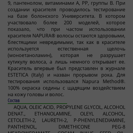
9, пантенолом, витаминами А, РР, группы B. При
создании красителя проводилось тестирование
на базе болонского Университета. В котором
участвовало более 200 моделей, которое
показало, что при частом использовании
красителя NAPURA® волосы остаются здоровыми,
блестящими невредимыми, так как в красителе
используется естественная щелочь
(моноетаноламин), которая не разрушает
кутикулу волоса, а лишь немного открывает ее.
Краситель впервые был представлен в журнале
ESTETICA (Italy) и назван прорывом рока. Для
тестирования использовался Napura Method®.
100% окраска седины с щадящим воздействием
на кожу головы и волос.
Состав
AQUA, OLEIC ACID, PROPYLENE GLYCOL, ALCOHOL
DENAT., ETHANOLAMINE, OLEYL ALCOHOL,
CETOLETH-2, LAURETH-2, P-PHENYLENEDIAMINE,
PANTHENOL, DIMETHICONE PEG-8