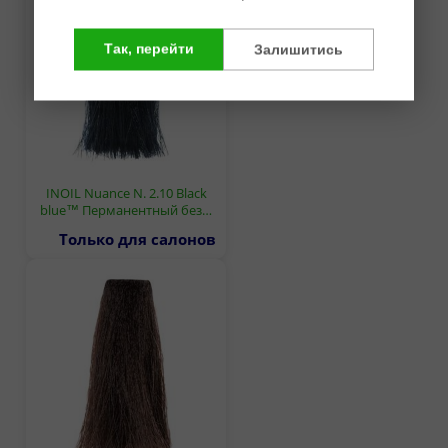
Так, перейти
Залишитись
INOIL Nuance N. 2.10 Black
blue™ Перманентный без…
Только для салонов