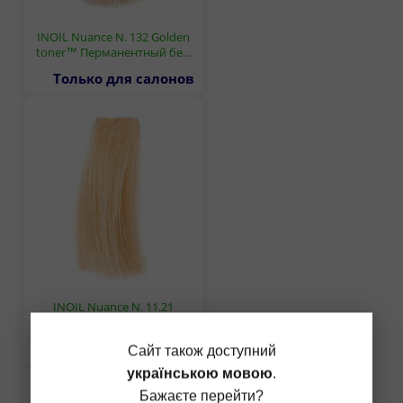
INOIL Nuance N. 132 Golden
toner™ Перманентный бе…
Только для салонов
INOIL Nuance N. 11.21
Lightest blond ash irisee П…
Только для салонов
Сайт також доступний
українською мовою
.
Бажаєте перейти?