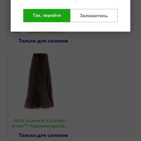
Так, перейти
Залишитись
INOIL Nuance N. 2.10 Black
blue™ Перманентный без…
Только для салонов
INOIL Nuance N. 4.3 Golden
brown™ Перманентный бе…
Только для салонов