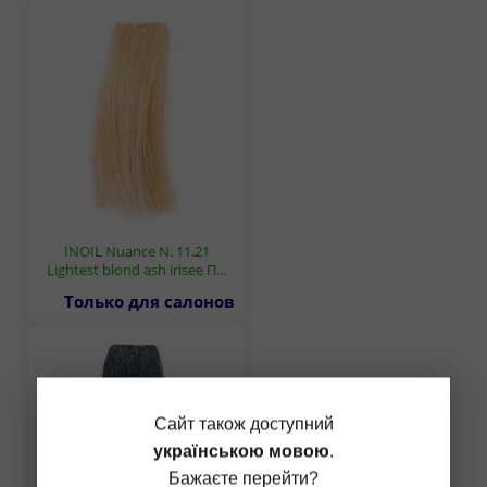
INOIL Nuance N. 11.21
Lightest blond ash irisee П…
Только для салонов
Сайт також доступний
українською мовою
.
Бажаєте перейти?