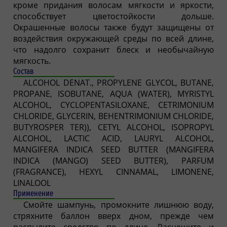
кроме придания волосам мягкости и яркости,
способствует цветостойкости дольше.
Окрашенные волосы также будут защищены от
воздействия окружающей среды по всей длине,
что надолго сохранит блеск и необычайную
мягкость.
Состав
ALCOHOL DENAT., PROPYLENE GLYCOL, BUTANE,
PROPANE, ISOBUTANE, AQUA (WATER), MYRISTYL
ALCOHOL, CYCLOPENTASILOXANE, CETRIMONIUM
CHLORIDE, GLYCERIN, BEHENTRIMONIUM CHLORIDE,
BUTYROSPER TER)), CETYL ALCOHOL, ISOPROPYL
ALCOHOL, LACTIC ACID, LAURYL ALCOHOL,
MANGIFERA INDICA SEED BUTTER (MANGIFERA
INDICA (MANGO) SEED BUTTER), PARFUM
(FRAGRANCE), HEXYL CINNAMAL, LIMONENE,
LINALOOL
Применение
Смойте шампунь, промокните лишнюю воду,
стряхните баллон вверх дном, прежде чем
распылите средство по длине. Расчешите и