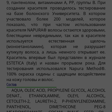
9, пантенолом, витаминами А, РР, группы B. При
создании красителя проводилось тестирование
на базе болонского Университета. В котором
участвовало более 200 моделей, которое
показало, что при частом использовании
красителя NAPURA® волосы остаются здоровыми,
блестящими невредимыми, так как в красителе
используется естественная щелочь
(моноетаноламин), которая не разрушает
кутикулу волоса, а лишь немного открывает ее.
Краситель впервые был представлен в журнале
ESTETICA (Italy) и назван прорывом рока. Для
тестирования использовался Napura Method®.
100% окраска седины с щадящим воздействием
на кожу головы и волос.
Состав
AQUA, OLEIC ACID, PROPYLENE GLYCOL, ALCOHOL
DENAT., ETHANOLAMINE, OLEYL ALCOHOL,
CETOLETH-2, LAURETH-2, P-PHENYLENEDIAMINE,
PANTHENOL, DIMETHICONE PEG-8