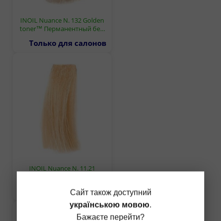
INOIL Nuance N. 132 Golden
toner™ Перманентный бе…
Только для салонов
INOIL Nuance N. 11.21
Lightest blond ash irisee П…
Только для салонов
Сайт також доступний
українською мовою
.
Бажаєте перейти?