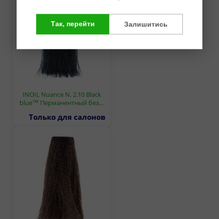
Так, перейти
Залишитись
INOIL Nuance N. 2.10 Black
blue™ Перманентный без…
Только для салонов