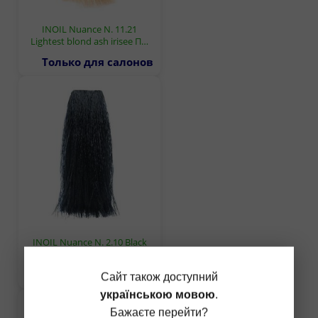
INOIL Nuance N. 11.21
Lightest blond ash irisee П…
Только для салонов
INOIL Nuance N. 2.10 Black
blue™ Перманентний без…
Только для салонов
Сайт також доступний
українською мовою
.
Бажаєте перейти?