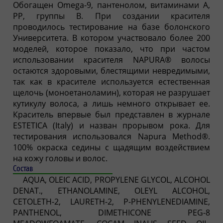
Обогащен Omega-9, пантенолом, витаминами А,
РР, группы B. При создании красителя
проводилось тестирование на базе болонского
Университета. В котором участвовало более 200
моделей, которое показало, что при частом
использовании красителя NAPURA® волосы
остаются здоровыми, блестящими невредимыми,
так как в красителе используется естественная
щелочь (моноетаноламин), которая не разрушает
кутикулу волоса, а лишь немного открывает ее.
Краситель впервые был представлен в журнале
ESTETICA (Italy) и назван прорывом рока. Для
тестирования использовался Napura Method®.
100% окраска седины с щадящим воздействием
на кожу головы и волос.
Состав
AQUA, OLEIC ACID, PROPYLENE GLYCOL, ALCOHOL
DENAT., ETHANOLAMINE, OLEYL ALCOHOL,
CETOLETH-2, LAURETH-2, P-PHENYLENEDIAMINE,
PANTHENOL, DIMETHICONE PEG-8