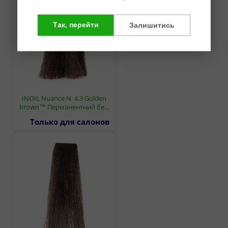
Так, перейти
Залишитись
INOIL Nuance N. 4.3 Golden
brown™ Перманентний бе…
Только для салонов