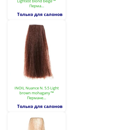
Lightest blond beige™
Перма…
Только для салонов
INOIL Nuance N. 5.5 Light
brown mohagany™
Пермане…
Только для салонов