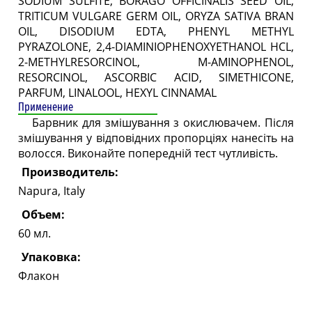
SODIUM SULFITE, BORAGO OFFICINALIS SEED OIL,
TRITICUM VULGARE GERM OIL, ORYZA SATIVA BRAN
OIL, DISODIUM EDTA, PHENYL METHYL
PYRAZOLONE, 2,4-DIAMINIOPHENOXYETHANOL HCL,
2-METHYLRESORCINOL, M-AMINOPHENOL,
RESORCINOL, ASCORBIC ACID, SIMETHICONE,
PARFUM, LINALOOL, HEXYL CINNAMAL
Применение
Барвник для змішування з окислювачем. Після
змішування у відповідних пропорціях нанесіть на
волосся. Виконайте попередній тест чутливість.
Производитель:
Napura, Italy
Объем:
60 мл.
Упаковка:
Флакон