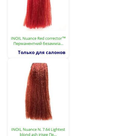
INOIL Nuance Red corrector™
Перманентний безамміа…
Только для салонов
INOIL Nuance N. 7.64 Lightest
blond ash irisee Пе…