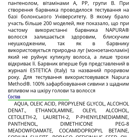
пантенолом, вітамінами А, РР, групи B. При
створення барвника проводилося тестування на
базі болонського Університету. В якому брало
участь більше 200 моделей, яке показало, що при
частому використанні барвника NAPURA®
волосся залишається здоровим, блискучим
неушкодженим, так як в барвнику
використовується природна луг (моноетаноламін)
який не руйнує кутикулу волоса, а лише трохи
відкриває її. Барвник вперше був представлений в
журналі ESTETICA (Italy) та названий проривом
року. Для тестування використовувався Napura
Method®. 100% зафарбовування сивини з щадним
впливом на шкіру голови та волосся
Состав
AQUA, OLEIC ACID, PROPYLENE GLYCOL, ALCOHOL
DENAT., ETHANOLAMINE, OLEYL ALCOHOL,
CETOLETH-2, LAURETH-2, P-PHENYLENEDIAMINE,
PANTHENOL, DIMETHICONE PEG-8
MEADOWFOAMATE, COCAMIDOPROPYL BETAINE,