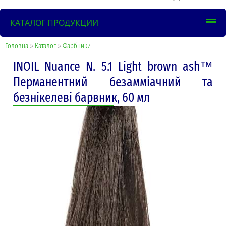
КАТАЛОГ ПРОДУКЦИИ
Головна
»
Каталог
»
Фарбники
INOIL Nuance N. 5.1 Light brown ash™
Перманентний безамміачний та
безнікелеві барвник, 60 мл