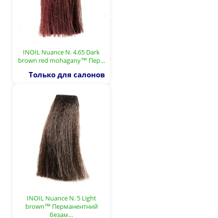
INOIL Nuance N. 4.65 Dark
brown red mohagany™ Пер…
Только для салонов
INOIL Nuance N. 5 Light
brown™ Перманентний
безам…